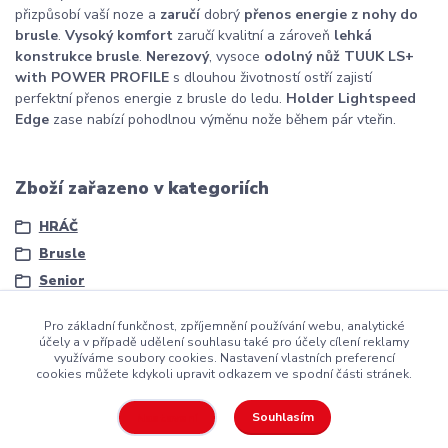
přizpůsobí vaší noze a
zaručí
dobrý
přenos energie z nohy do
brusle
.
Vysoký komfort
zaručí kvalitní a zároveň
lehká
konstrukce brusle
.
Nerezový
, vysoce
odolný nůž
TUUK LS+
with POWER PROFILE
s dlouhou životností ostří zajistí
perfektní přenos energie z brusle do ledu.
Holder Lightspeed
Edge
zase nabízí pohodlnou výměnu nože během pár vteřin.
Zboží zařazeno v kategoriích
HRÁČ
Brusle
Senior
Pro základní funkčnost, zpříjemnění používání webu, analytické
účely a v případě udělení souhlasu také pro účely cílení reklamy
využíváme soubory cookies. Nastavení vlastních preferencí
cookies můžete kdykoli upravit odkazem ve spodní části stránek.
Copyright ©2016
Hockeyzone.cz Brno
vaše značková
hokejová
výstroj
za rozumnou cenu
Souhlasím
Nastavení