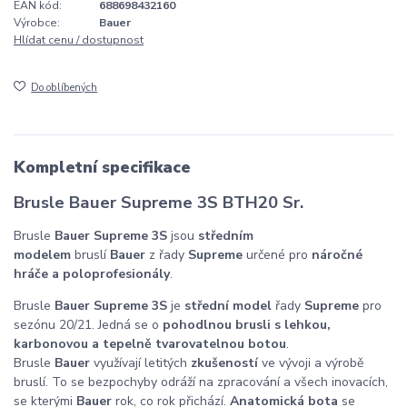
EAN kód:
688698432160
Výrobce:
Bauer
Hlídat cenu / dostupnost
Do oblíbených
Kompletní specifikace
Brusle Bauer Supreme 3S BTH20 Sr.
Brusle
Bauer Supreme 3S
jsou
středním
modelem
bruslí
Bauer
z řady
Supreme
určené pro
náročné
hráče a poloprofesionály
.
Brusle
Bauer Supreme 3S
je
střední
model
řady
Supreme
pro
sezónu 20/21. Jedná se o
pohodlnou brusli s lehkou,
karbonovou a tepelně tvarovatelnou botou
.
Brusle
Bauer
využívají letitých
zkušeností
ve vývoji a výrobě
bruslí. To se bezpochyby odráží na zpracování a všech inovacích,
se kterými
Bauer
rok, co rok přichází.
Anatomická bota
se