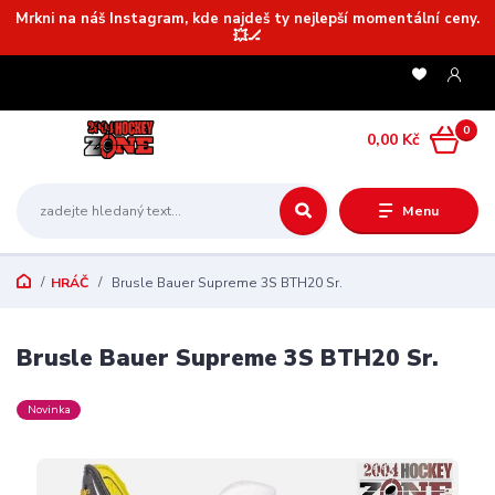
Mrkni na náš Instagram, kde najdeš ty nejlepší momentální ceny.
💥🏒
0
0,00 Kč
Menu
HRÁČ
Brusle Bauer Supreme 3S BTH20 Sr.
Brusle Bauer Supreme 3S BTH20 Sr.
Novinka