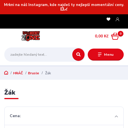
Mrkni na náš Instagram, kde najdeš ty nejlepší momentální ceny.
💥🏒
0
0,00 Kč
Menu
HRÁČ
Brusle
Žák
Žák
Cena: