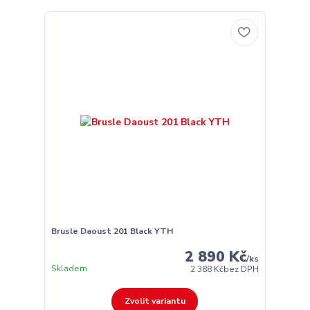
Brusle Daoust 201 Black YTH
2 890 Kč
/
ks
Skladem
2 388 Kč
bez DPH
Zvolit variantu