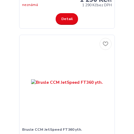
/
ks
neznámá
1 290 Kč
bez DPH
Detail
Brusle CCM JetSpeed FT360 yth.