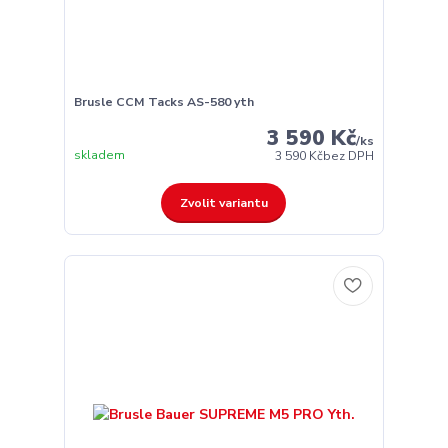
Brusle CCM Tacks AS-580 yth
3 590 Kč
/
ks
skladem
3 590 Kč
bez DPH
Zvolit variantu