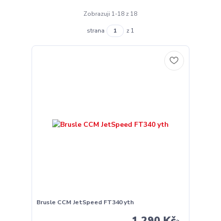
Zobrazuji 1-18 z 18
strana
z 1
Brusle CCM JetSpeed FT340 yth
1 290 Kč