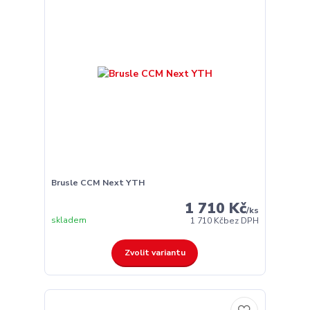
Brusle CCM Next YTH
1 710 Kč
/
ks
skladem
1 710 Kč
bez DPH
Zvolit variantu