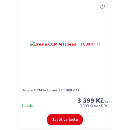
Brusle CCM Jetspeed FT890 YTH
3 399 Kč
/
ks
Skladem
3 399 Kč
bez DPH
Zvolit variantu