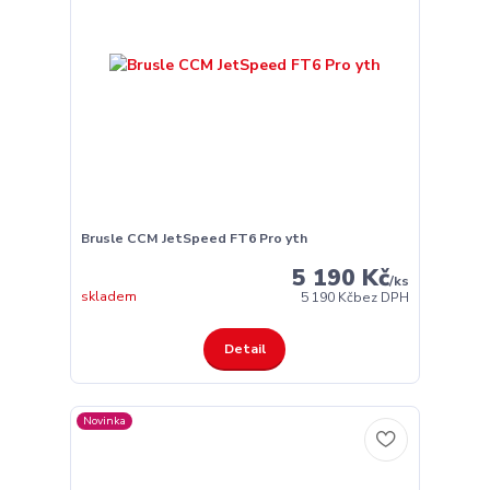
Brusle CCM JetSpeed FT6 Pro yth
5 190 Kč
/
ks
skladem
5 190 Kč
bez DPH
Detail
Novinka