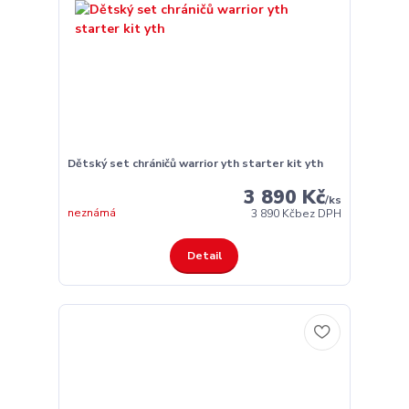
Dětský set chráničů warrior yth starter kit yth
3 890 Kč
/
ks
neznámá
3 890 Kč
bez DPH
Detail