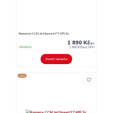
Ramena CCM JetSpeed FT475 Sr.
1 890 Kč
/
ks
skladem
1 890 Kč
bez DPH
Zvolit variantu
Akce