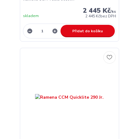
2 445 Kč
/
ks
skladem
2 445 Kč
bez DPH
Přidat do košíku