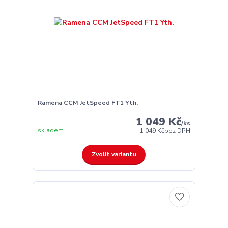
Ramena CCM JetSpeed FT1 Yth.
1 049 Kč
/
ks
skladem
1 049 Kč
bez DPH
Zvolit variantu