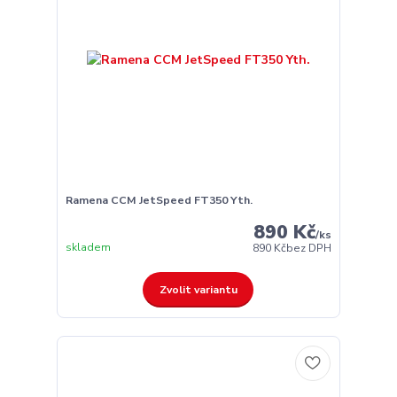
Ramena CCM JetSpeed FT350 Yth.
890 Kč
/
ks
skladem
890 Kč
bez DPH
Zvolit variantu