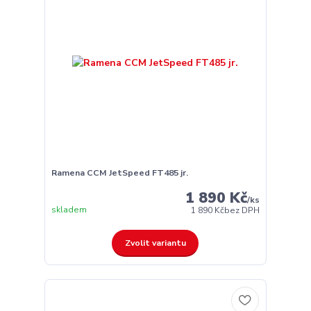
Ramena CCM JetSpeed FT485 jr.
1 890 Kč
/
ks
skladem
1 890 Kč
bez DPH
Zvolit variantu