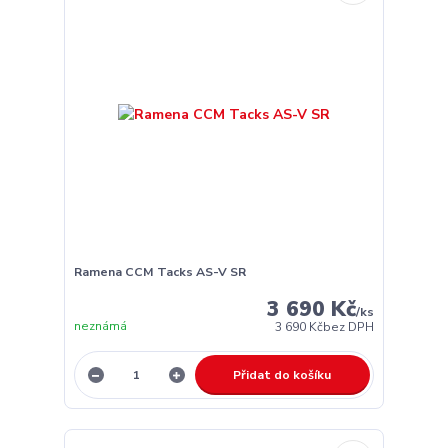
Ramena CCM Tacks AS-V SR
3 690 Kč
/
ks
neznámá
3 690 Kč
bez DPH
Přidat do košíku