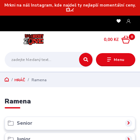
Mrkni na náš Instagram, kde najdeš ty nejlepší momentální ceny.
💥🏒
0
0,00 Kč
Menu
HRÁČ
Ramena
Ramena
Senior
Junior