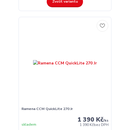
Zvolit variantu
Ramena CCM QuickLite 270 Jr
1 390 Kč
/
ks
skladem
1 390 Kč
bez DPH