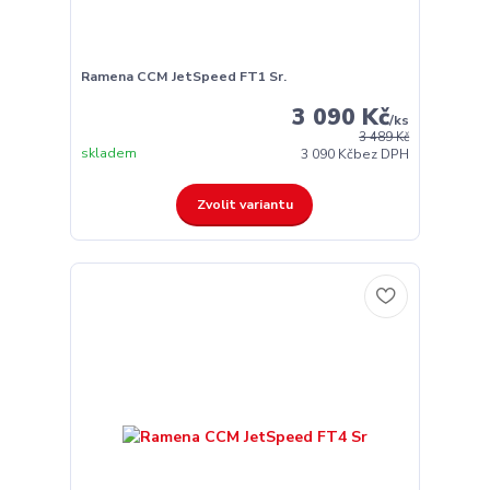
Ramena CCM JetSpeed FT1 Sr.
3 090 Kč
/
ks
3 489 Kč
skladem
3 090 Kč
bez DPH
Zvolit variantu