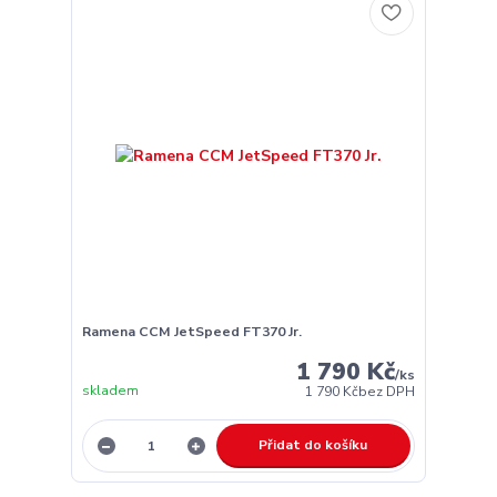
Ramena CCM JetSpeed FT370 Jr.
1 790 Kč
/
ks
skladem
1 790 Kč
bez DPH
Přidat do košíku