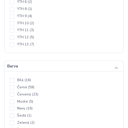
YTH 6
(2)
YTH 8
(2)
YTH 9
(4)
YTH 10
(2)
YTH 11
(3)
YTH 12
(5)
YTH 13
(7)
Barva
Bílá
(16)
Černá
(59)
Červená
(23)
Modrá
(5)
Navy
(16)
Šedá
(1)
Zelená
(2)