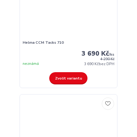
Helma CCM Tacks 710
3 690 Kč
/
ks
4 290 Kč
neznámá
3 690 Kč
bez DPH
Zvolit variantu