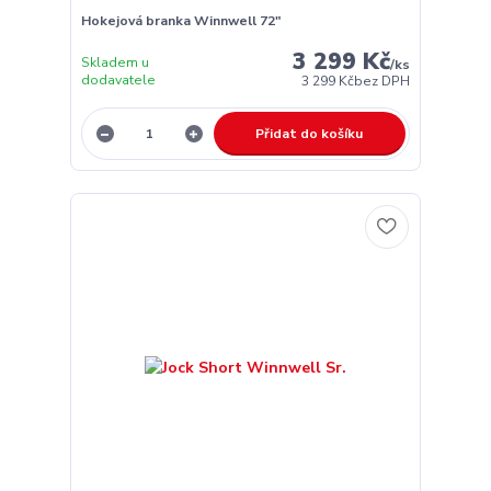
Hokejová branka Winnwell 72"
3 299 Kč
Skladem u
/
ks
dodavatele
3 299 Kč
bez DPH
Přidat do košíku