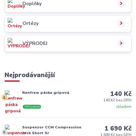
Doplňky
Ortézy
VÝPRODEJ
Nejprodávanější
140 Kč
Renfrew páska gripová
1.
140 Kč bez DPH
skladem
TOP produkt
1 690 Kč
Suspenzor CCM Compression
2.
Jock Short Sr
1 690 Kč bez DPH