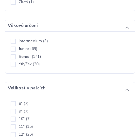
Žlutá
(1)
Věkové určení
Intermedium
(3)
Junior
(69)
Senior
(141)
Yth/Žák
(20)
Velikost v palcích
8"
(7)
9"
(7)
10"
(7)
11"
(15)
12"
(26)