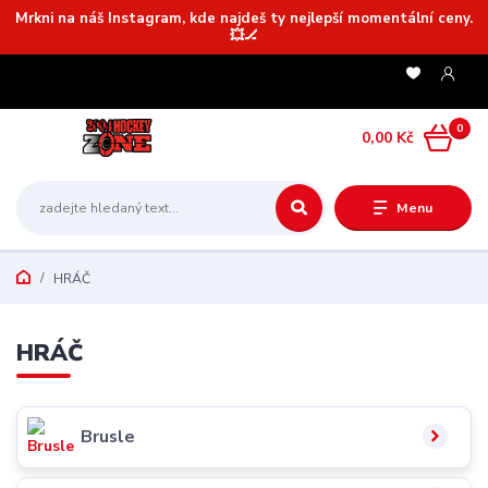
Mrkni na náš Instagram, kde najdeš ty nejlepší momentální ceny.
💥🏒
0
0,00 Kč
Menu
HRÁČ
HRÁČ
Brusle