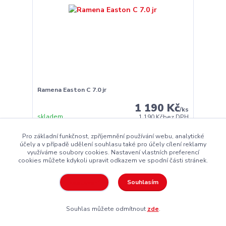
Ramena Easton C 7.0 jr
1 190 Kč
/
ks
skladem
1 190 Kč
bez DPH
Pro základní funkčnost, zpříjemnění používání webu, analytické
Zvolit variantu
účely a v případě udělení souhlasu také pro účely cílení reklamy
využíváme soubory cookies. Nastavení vlastních preferencí
cookies můžete kdykoli upravit odkazem ve spodní části stránek.
Akce
Souhlasím
Nastavení
Souhlas můžete odmítnout
zde
.