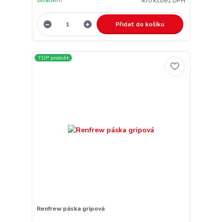
470 Kč
bez DPH
Přidat do košíku
TOP produkt
Renfrew páska gripová