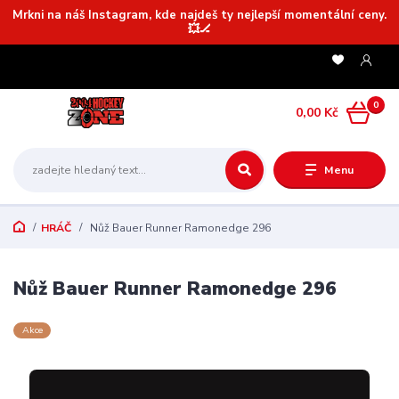
Mrkni na náš Instagram, kde najdeš ty nejlepší momentální ceny.
💥🏒
0
0,00 Kč
Menu
HRÁČ
Nůž Bauer Runner Ramonedge 296
Nůž Bauer Runner Ramonedge 296
Akce