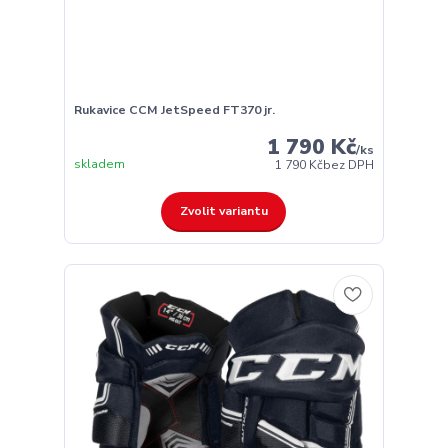
Rukavice CCM JetSpeed FT370 jr.
1 790 Kč
/
ks
skladem
1 790 Kč
bez DPH
Zvolit variantu