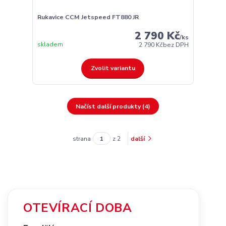
Rukavice CCM Jetspeed FT880 JR
2 790 Kč
/
ks
skladem
2 790 Kč
bez DPH
Zvolit variantu
Načíst další produkty (4)
strana
z 2
další
OTEVÍRACÍ DOBA