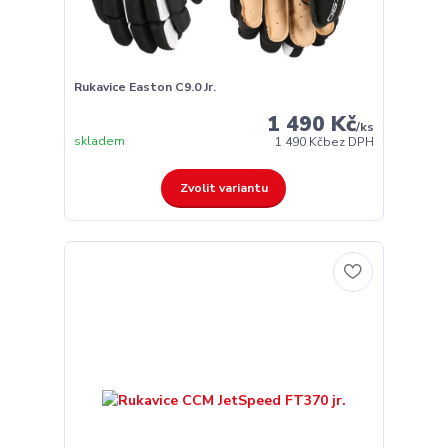
Rukavice Easton C9.0 Jr.
1 490 Kč
/
ks
skladem
1 490 Kč
bez DPH
Zvolit variantu