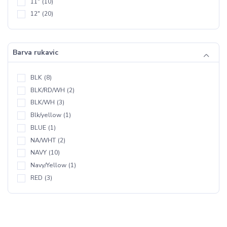
11"
(10)
12"
(20)
Barva rukavic
BLK
(8)
BLK/RD/WH
(2)
BLK/WH
(3)
Blk/yellow
(1)
BLUE
(1)
NA/WHT
(2)
NAVY
(10)
Navy/Yellow
(1)
RED
(3)