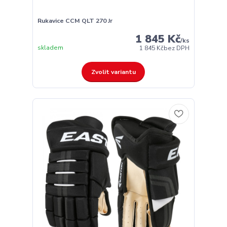
Rukavice CCM QLT 270 Jr
1 845 Kč
/
ks
skladem
1 845 Kč
bez DPH
Zvolit variantu