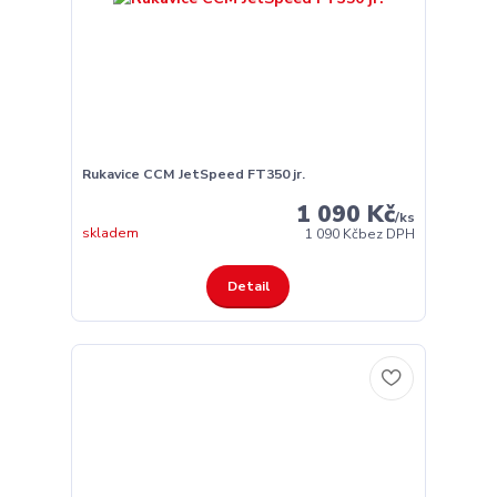
Rukavice CCM JetSpeed FT350 jr.
1 090 Kč
/
ks
skladem
1 090 Kč
bez DPH
Detail