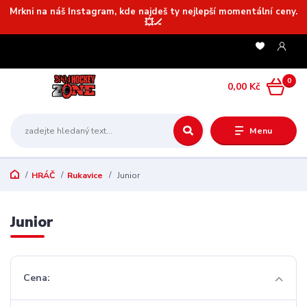
Mrkni na náš Instagram, kde najdeš ty nejlepší momentální ceny.
💥🏒
0
0,00 Kč
Menu
HRÁČ
Rukavice
Junior
Junior
Cena: