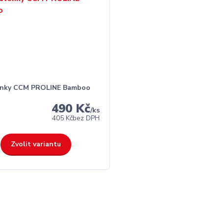
enky CCM PROLINE Bamboo
490 Kč
/
ks
405 Kč
bez DPH
Zvolit variantu