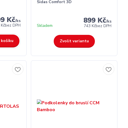
Sidas Comfort 3D
99 Kč
899 Kč
/
ks
/
ks
 Kč
bez DPH
Skladem
743 Kč
bez DPH
 košíku
Zvolit variantu