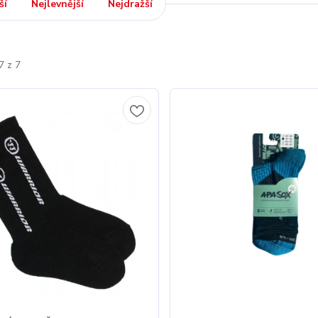
ší
Nejlevnější
Nejdražší
7 z 7