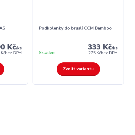
AS
Podkolenky do bruslí CCM Bamboo
90 Kč
333 Kč
/
ks
/
ks
Skladem
 Kč
bez DPH
275 Kč
bez DPH
Zvolit variantu