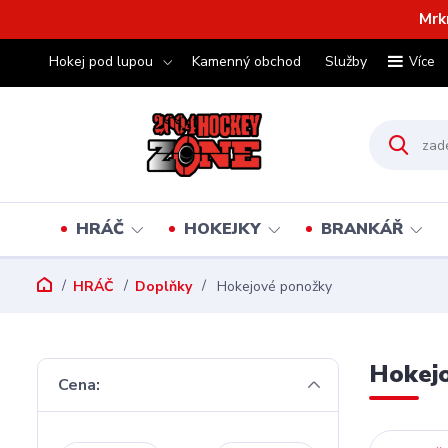
Mrk
Hokej pod lupou
Kamenný obchod
Služby
Více
HRÁČ
HOKEJKY
BRANKÁŘ
HRÁČ
Doplňky
Hokejové ponožky
Hokej
Cena: