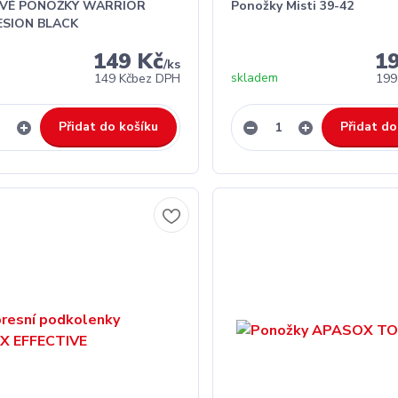
VÉ PONOŽKY WARRIOR
Ponožky Misti 39-42
SION BLACK
149 Kč
1
/
ks
skladem
149 Kč
bez DPH
199
Přidat do košíku
Přidat do