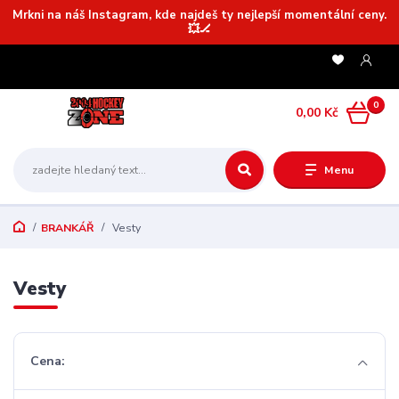
Mrkni na náš Instagram, kde najdeš ty nejlepší momentální ceny.
💥🏒
0
0,00 Kč
Menu
BRANKÁŘ
Vesty
Vesty
Cena: