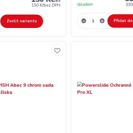
/
ks
skladem
330
150 Kč
bez DPH
Přidat do
Zvolit variantu