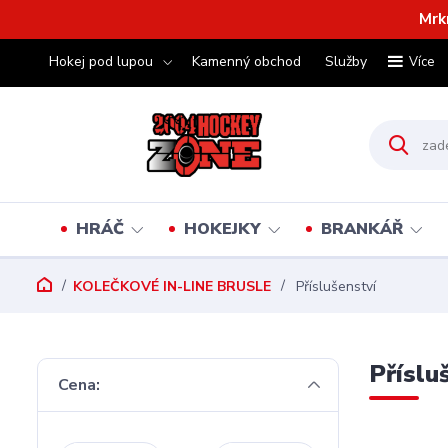
Mrk
Hokej pod lupou
Kamenný obchod
Služby
Více
HRÁČ
HOKEJKY
BRANKÁŘ
KOLEČKOVÉ IN-LINE BRUSLE
Příslušenství
Příslu
Cena: