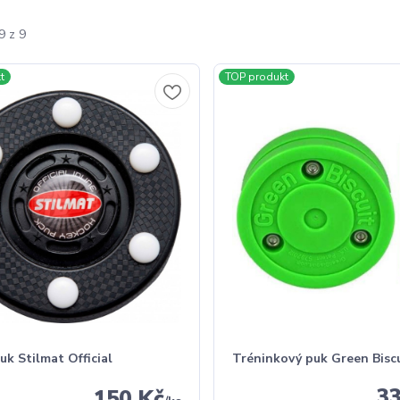
9 z 9
t
TOP produkt
puk Stilmat Official
Tréninkový puk Green Bisc
3
150 Kč