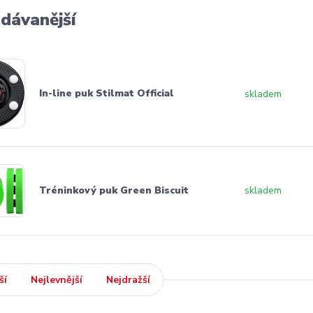
dávanější
In-line puk Stilmat Official
skladem
Tréninkový puk Green Biscuit
skladem
ší
Nejlevnější
Nejdražší