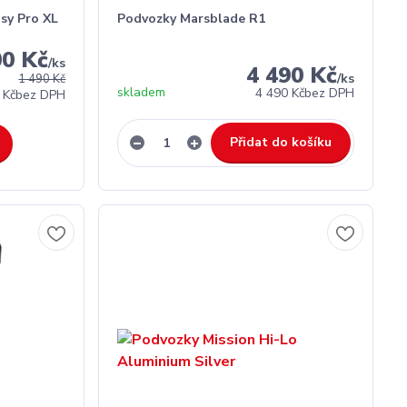
sy Pro XL
Podvozky Marsblade R1
00 Kč
/
ks
4 490 Kč
/
ks
1 490 Kč
skladem
4 490 Kč
bez DPH
 Kč
bez DPH
Přidat do košíku