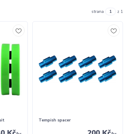
strana
z 1
uit
Tempish spacer
30 Kč
200 Kč
/
ks
/
ks