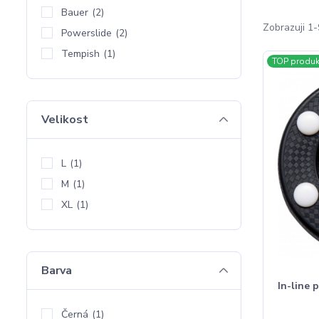
Bauer
(2)
Zobrazuji 1-
Powerslide
(2)
Tempish
(1)
TOP produk
Velikost
L
(1)
M
(1)
XL
(1)
Barva
In-line 
Černá
(1)