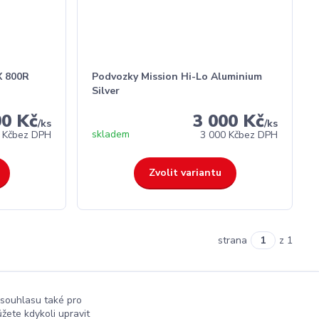
X 800R
Podvozky Mission Hi-Lo Aluminium
Silver
00 Kč
3 000 Kč
/
ks
/
ks
skladem
 Kč
bez DPH
3 000 Kč
bez DPH
Zvolit variantu
strana
z 1
 souhlasu také pro
žete kdykoli upravit