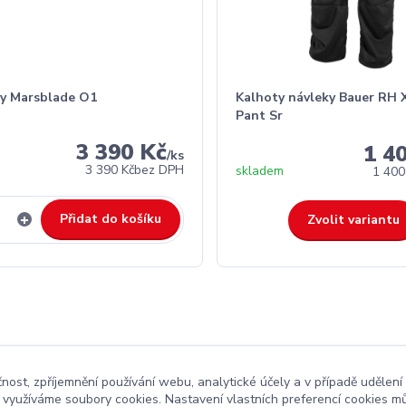
y Marsblade O1
Kalhoty návleky Bauer RH 
Pant Sr
3 390 Kč
1 4
/
ks
3 390 Kč
bez DPH
skladem
1 400
Přidat do košíku
Zvolit variantu
čnost, zpříjemnění používání webu, analytické účely a v případě udělení
y využíváme soubory cookies. Nastavení vlastních preferencí cookies mů