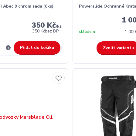
 Abec 9 chrom sada (8ks)
Powerslide Ochranné Kraťa
1 0
350 Kč
/
ks
350 Kč
bez DPH
skladem
1 000
Přidat do košíku
Zvolit variantu