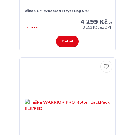
Taška CCM Wheeled Player Bag 570
4 299 Kč
/
ks
neznámá
3 553 Kč
bez DPH
Detail