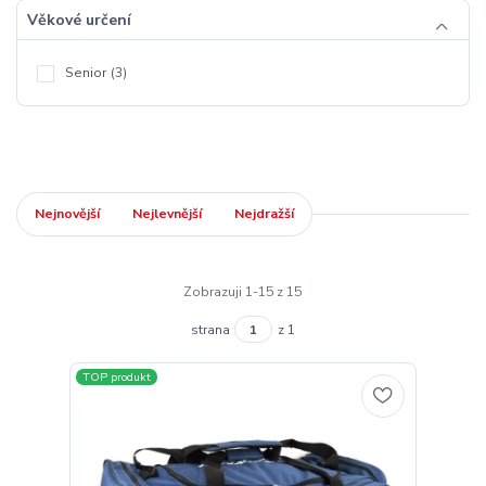
Věkové určení
Senior
(3)
Nejnovější
Nejlevnější
Nejdražší
Zobrazuji 1-15 z 15
strana
z 1
TOP produkt