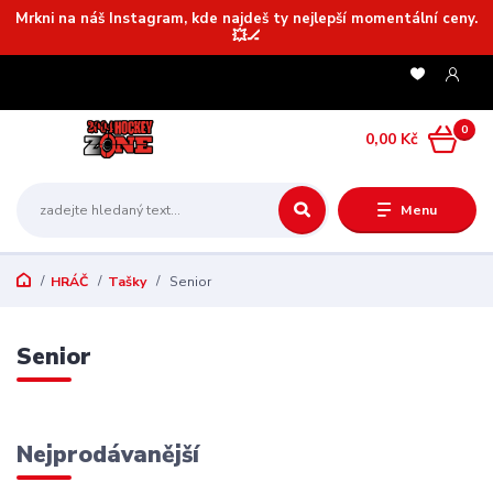
Mrkni na náš Instagram, kde najdeš ty nejlepší momentální ceny.
💥🏒
0
0,00 Kč
Menu
HRÁČ
Tašky
Senior
Senior
Nejprodávanější