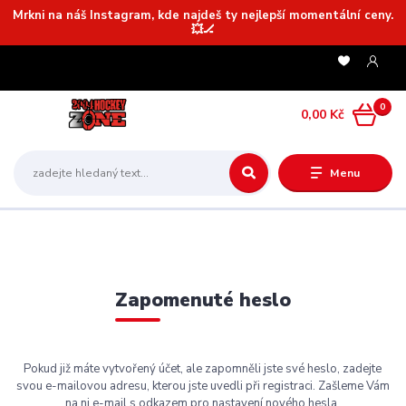
Mrkni na náš Instagram, kde najdeš ty nejlepší momentální ceny.
💥🏒
0
0,00 Kč
Menu
Zapomenuté heslo
Pokud již máte vytvořený účet, ale zapomněli jste své heslo, zadejte
svou e-mailovou adresu, kterou jste uvedli při registraci. Zašleme Vám
na ni e-mail s odkazem pro nastavení nového hesla.