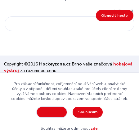
Váš e-mail:
Obnovit heslo
Copyright ©2016
Hockeyzone.cz Brno
vaše značková
hokejová
výstroj
za rozumnou cenu
Pro základní funkčnost, zpříjemnění používání webu, analytické
Vytvořeno na
Eshop-rychle.cz
účely a v případě udělení souhlasu také pro účely cílení reklamy
využíváme soubory cookies. Nastavení vlastních preferencí
cookies můžete kdykoli upravit odkazem ve spodní části stránek.
Souhlasím
Nastavení
Souhlas můžete odmítnout
zde
.