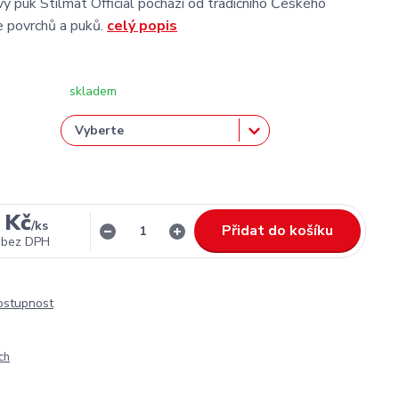
vý puk Stilmat Official pochází od tradičního Českého
ne povrchů a puků.
celý popis
skladem
 Kč
/
ks
Přidat do košíku
bez DPH
dostupnost
ch