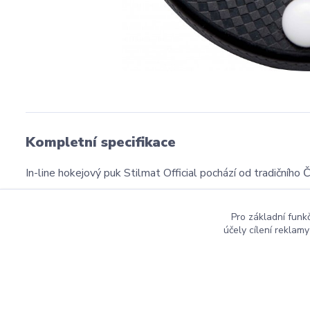
Kompletní specifikace
In-line hokejový puk Stilmat Official pochází od tradičního
Pro základní funk
účely cílení reklam
Copyright ©2016
Hockeyzone.cz Brno
vaše značková
ho