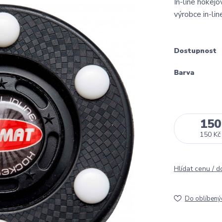
In-line hokejo
výrobce in-li
Dostupnost
Barva
150
150 Kč
Hlídat cenu / 
Do oblíbený