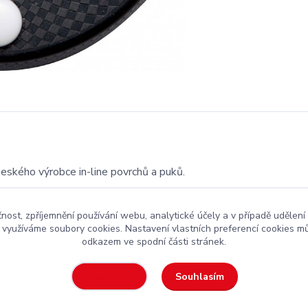
 Českého výrobce in-line povrchů a puků.
čnost, zpříjemnění používání webu, analytické účely a v případě udělení
y využíváme soubory cookies. Nastavení vlastních preferencí cookies mů
odkazem ve spodní části stránek.
kejová výstroj
za rozumnou cenu
Souhlasím
Nastavení