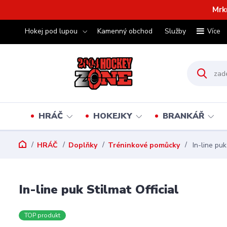
Mrk
Hokej pod lupou
Kamenný obchod
Služby
Více
HRÁČ
HOKEJKY
BRANKÁŘ
HRÁČ
Doplňky
Tréninkové pomůcky
In-line puk
In-line puk Stilmat Official
TOP produkt