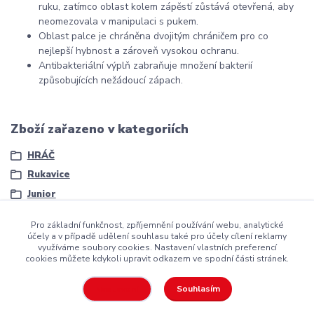
ruku, zatímco oblast kolem zápěstí zůstává otevřená, aby
neomezovala v manipulaci s pukem.
Oblast palce je chráněna dvojitým chráničem pro co
nejlepší hybnost a zároveň vysokou ochranu.
Antibakteriální výplň zabraňuje množení bakterií
způsobujících nežádoucí zápach.
Zboží zařazeno v kategoriích
HRÁČ
Rukavice
Junior
Pro základní funkčnost, zpříjemnění používání webu, analytické
účely a v případě udělení souhlasu také pro účely cílení reklamy
využíváme soubory cookies. Nastavení vlastních preferencí
cookies můžete kdykoli upravit odkazem ve spodní části stránek.
Copyright ©2016
Hockeyzone.cz Brno
vaše značková
hokejová
výstroj
za rozumnou cenu
Souhlasím
Nastavení