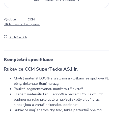
Výrobce:
CCM
Hlídat cenu / dostupnost
Do oblíbených
Kompletní specifikace
Rukavice CCM SuperTacks AS1 jr.
Chytrý materiál D3O® s vrstvami a vložkami ze špičkové PE
pěny, dokonale tlumí nárazy.
Použitá segmentovanou manžetou Flexcuff.
Dlaně z materiálu Pro Clarino® a palcem Pro Flexthumb
padnou na ruku jako ulité a nabízejí skvělý cit při práci
s hokejkou a zaručí dokonalou odolnost.
Rukavice mají anatomický tvar, takže perfektně obejmou