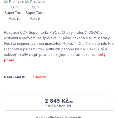
Rukavice CCM SuperTacks AS1 jr. Chytrý materiál D3O® s
vrstvami a vložkami ze špičkové PE pěny, dokonale tlumí nárazy.
Použitá segmentovanou manžetou Flexcuff. Dlaně z materiálu Pro
Clarino® a palcem Pro Flexthumb padnou na ruku jako ulité a
nabízejí skvělý cit při práci s hokejkou a zaručí dokonal...
celý
popis
Dostupnost
skladem
2 845 Kč
/
ks
2 845 Kč
bez DPH
Momentálně není k dispozici