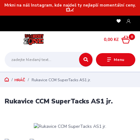
Mrkni na náš Instagram, kde najdeš ty nejlepší momentální ceny.
💥🏒
0
0,00 Kč
Menu
HRÁČ
Rukavice CCM SuperTacks AS1 jr.
Rukavice CCM SuperTacks AS1 jr.