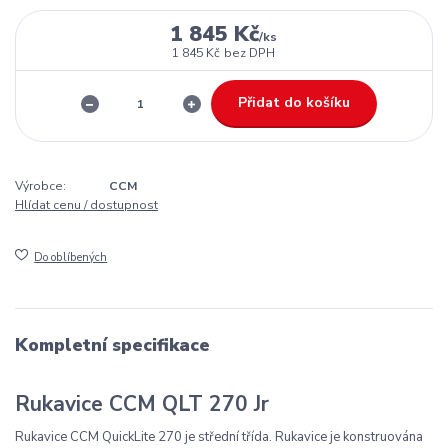
1 845 Kč
/
ks
1 845 Kč
bez DPH
Přidat do košíku
Výrobce:
CCM
Hlídat cenu / dostupnost
Do oblíbených
Kompletní specifikace
Rukavice CCM QLT 270 Jr
Rukavice CCM QuickLite 270 je střední třída. Rukavice je konstruována