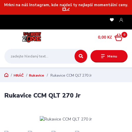
Mrkni na náš Instagram, kde najdeš ty nejlepší momentální ceny.
💥🏒
0
0,00 Kč
Menu
HRÁČ
Rukavice
Rukavice CCM QLT 270 Jr
Rukavice CCM QLT 270 Jr