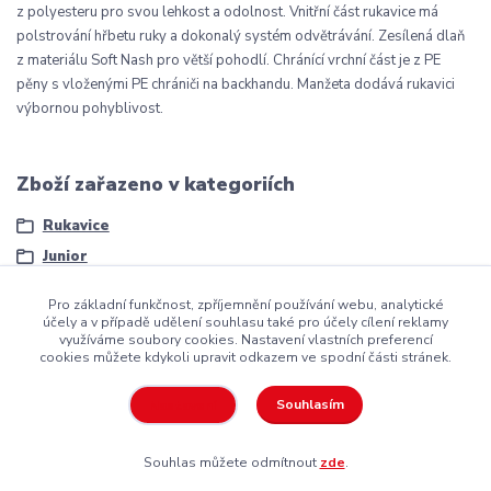
z polyesteru pro svou lehkost a odolnost. Vnitřní část rukavice má
polstrování hřbetu ruky a dokonalý systém odvětrávání. Zesílená dlaň
z materiálu Soft Nash pro větší pohodlí. Chránící vrchní část je z PE
pěny s vloženými PE chrániči na backhandu. Manžeta dodává rukavici
výbornou pohyblivost.
Zboží zařazeno v kategoriích
Rukavice
Junior
Pro základní funkčnost, zpříjemnění používání webu, analytické
účely a v případě udělení souhlasu také pro účely cílení reklamy
využíváme soubory cookies. Nastavení vlastních preferencí
cookies můžete kdykoli upravit odkazem ve spodní části stránek.
Copyright ©2016
Hockeyzone.cz Brno
vaše značková
hokejová
výstroj
za rozumnou cenu
Souhlasím
Nastavení
Souhlas můžete odmítnout
zde
.
Vytvořeno na
Eshop-rychle.cz