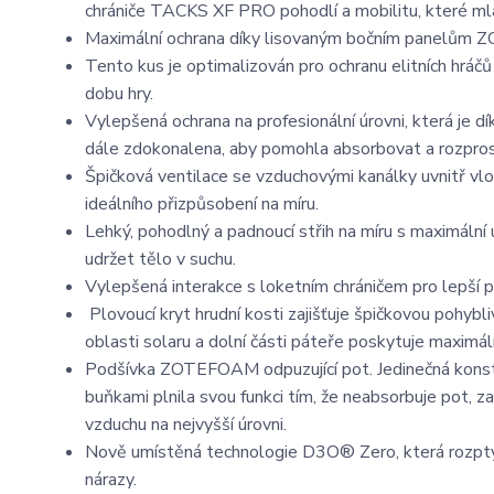
chrániče TACKS XF PRO pohodlí a mobilitu, které mla
Maximální ochrana díky lisovaným bočním panelům
Tento kus je optimalizován pro ochranu elitních hráč
dobu hry.
Vylepšená ochrana na profesionální úrovni, která je
dále zdokonalena, aby pomohla absorbovat a rozprostř
Špičková ventilace se vzduchovými kanálky uvnitř vlo
ideálního přizpůsobení na míru.
Lehký, pohodlný a padnoucí střih na míru s maximální 
udržet tělo v suchu.
Vylepšená interakce s loketním chráničem pro lepší p
Plovoucí kryt hrudní kosti zajišťuje špičkovou pohyb
oblasti solaru a dolní části páteře poskytuje maximál
Podšívka ZOTEFOAM odpuzující pot. Jedinečná kon
buňkami plnila svou funkci tím, že neabsorbuje pot, za
vzduchu na nejvyšší úrovni.
Nově umístěná technologie D3O® Zero, která rozptyluj
nárazy.