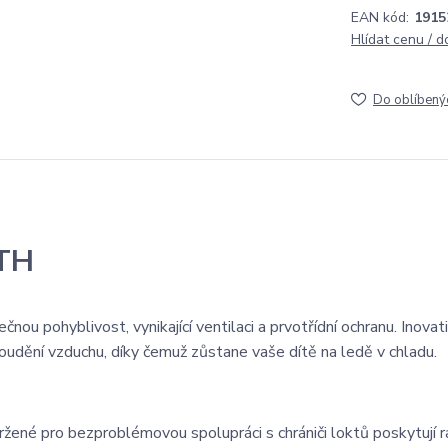
EAN kód:
1915
Hlídat cenu / 
Do oblíbený
YTH
nou pohyblivost, vynikající ventilaci a prvotřídní ochranu. Inovati
dění vzduchu, díky čemuž zůstane vaše dítě na ledě v chladu.
žené pro bezproblémovou spolupráci s chrániči loktů poskytují 