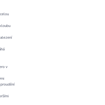
 celou
 kloubu
nalezení
áhá
ero v
ými
í proudění
oršími