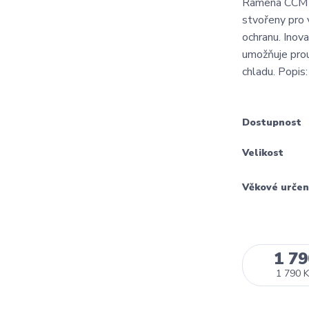
Ramena CCM 
stvořeny pro v
ochranu. Inov
umožňuje prou
chladu. Popis:
Dostupnost
Velikost
Věkové určen
1 79
1 790 K