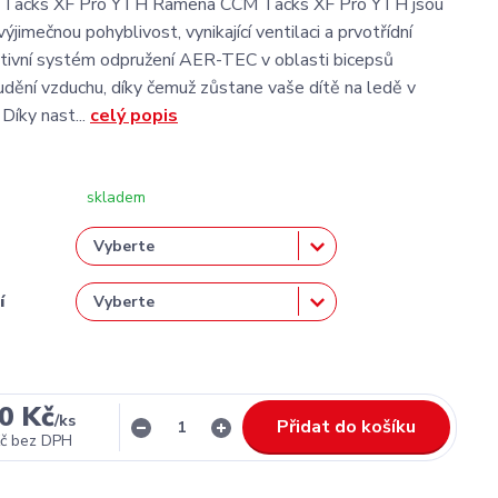
Tacks XF Pro YTH Ramena CCM Tacks XF Pro YTH jsou
ýjimečnou pohyblivost, vynikající ventilaci a prvotřídní
ativní systém odpružení AER-TEC v oblasti bicepsů
dění vzduchu, díky čemuž zůstane vaše dítě na ledě v
 Díky nast...
celý popis
skladem
í
0 Kč
/
ks
Přidat do košíku
č
bez DPH