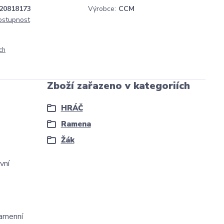
20818173
Výrobce:
CCM
dostupnost
ch
Zboží zařazeno v kategoriích
HRÁČ
Ramena
Žák
vní
ramenní