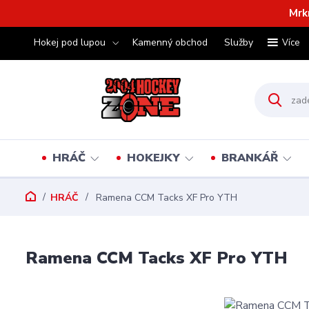
Mrk
Hokej pod lupou
Kamenný obchod
Služby
Více
HRÁČ
HOKEJKY
BRANKÁŘ
HRÁČ
Ramena CCM Tacks XF Pro YTH
Ramena CCM Tacks XF Pro YTH