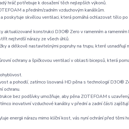
dý hráč potřebuje k dosažení těch nejlepších výkonů.
 ZOTEFOAM a předním/zadním vzduchovým kanálkům.
ů a poskytuje skvělou ventilaci, která pomáhá ochlazovat tělo po
 díky aktualizované konstrukci D3O® Zero v ramenním a ramenním
ít nejtvrdší nárazy ze všech úhlů.
žky a délkově nastavitelnými popruhy na trupu, které usnadňují 
úrovní ochrany a špičkovou ventilací v oblasti bicepsů, která pom
ohyblivost.
livost a pohodlí, zatímco lisovaná HD pěna s technologií D3O® Z
ní ochranu.
strukce bez podšívky umožňuje, aby pěna ZOTEFOAM s uzavřen
tímco inovativní vzduchové kanálky v přední a zadní části zajišťuj
e energii nárazu mimo klíční kost, vás nyní ochrání před těmi h