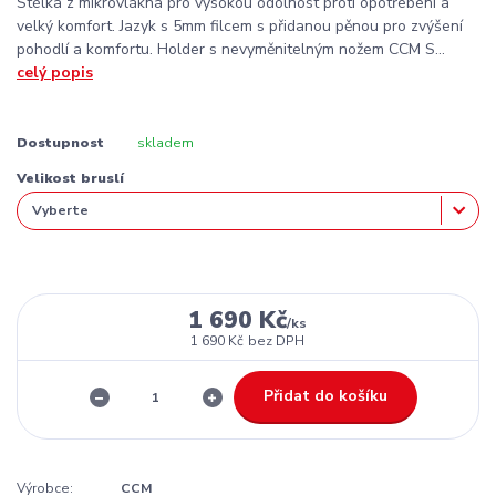
Stélka z mikrovlákna pro vysokou odolnost proti opotřebení a
velký komfort. Jazyk s 5mm filcem s přidanou pěnou pro zvýšení
pohodlí a komfortu. Holder s nevyměnitelným nožem CCM S...
celý popis
Dostupnost
skladem
Velikost bruslí
1 690 Kč
/
ks
1 690 Kč
bez DPH
Přidat do košíku
Výrobce:
CCM