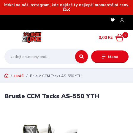
Mrkni na náš Instagram, kde najdeš ty nejlepší momentální ceny.
💥🏒
0
0,00 Kč
Menu
HRÁČ
Brusle CCM Tacks AS-550 YTH
Brusle CCM Tacks AS-550 YTH