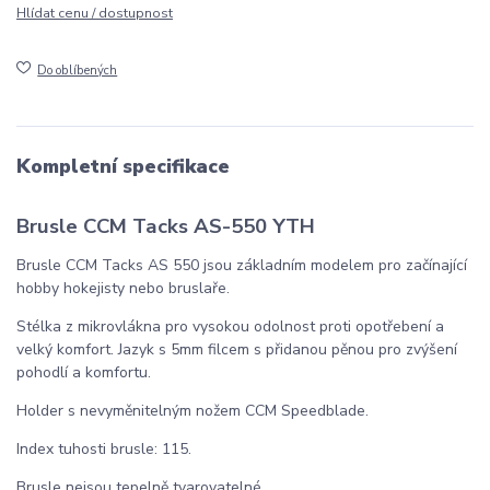
Hlídat cenu / dostupnost
Do oblíbených
Kompletní specifikace
Brusle CCM Tacks AS-550 YTH
Brusle CCM Tacks AS 550 jsou základním modelem pro začínající
hobby hokejisty nebo bruslaře.
Stélka z mikrovlákna pro vysokou odolnost proti opotřebení a
velký komfort. Jazyk s 5mm filcem s přidanou pěnou pro zvýšení
pohodlí a komfortu.
Holder s nevyměnitelným nožem CCM Speedblade.
Index tuhosti brusle: 115.
Brusle nejsou tepelně tvarovatelné.