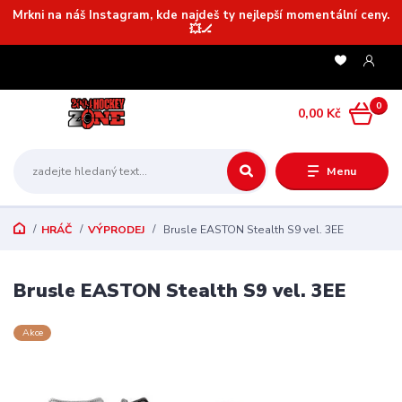
Mrkni na náš Instagram, kde najdeš ty nejlepší momentální ceny.
💥🏒
0
0,00 Kč
Menu
HRÁČ
VÝPRODEJ
Brusle EASTON Stealth S9 vel. 3EE
Brusle EASTON Stealth S9 vel. 3EE
Akce