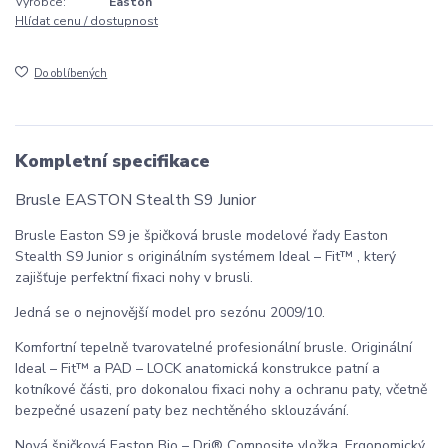
Výrobce:
Easton
Hlídat cenu / dostupnost
Do oblíbených
Kompletní specifikace
Brusle EASTON Stealth S9 Junior
Brusle Easton S9 je špičková brusle modelové řady Easton
Stealth S9 Junior s originálním systémem Ideal – Fit™ , který
zajišťuje perfektní fixaci nohy v brusli.
Jedná se o nejnovější model pro sezónu 2009/10.
Komfortní tepelně tvarovatelné profesionální brusle. Originální
Ideal – Fit™ a PAD – LOCK anatomická konstrukce patní a
kotníkové části, pro dokonalou fixaci nohy a ochranu paty, včetně
bezpečné usazení paty bez nechtěného sklouzávání.
Nová špičková Easton Bio – Dri® Composite vložka. Ergonomický