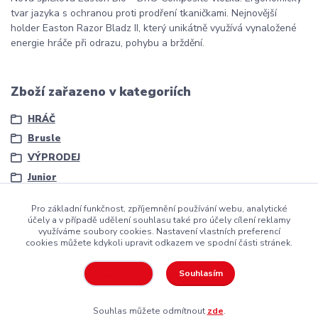
tvar jazyka s ochranou proti prodření tkaničkami. Nejnovější
holder Easton Razor Bladz II, který unikátně využívá vynaložené
energie hráče při odrazu, pohybu a brždění.
Zboží zařazeno v kategoriích
HRÁČ
Brusle
VÝPRODEJ
Junior
Pro základní funkčnost, zpříjemnění používání webu, analytické
účely a v případě udělení souhlasu také pro účely cílení reklamy
využíváme soubory cookies. Nastavení vlastních preferencí
cookies můžete kdykoli upravit odkazem ve spodní části stránek.
Copyright ©2016
Hockeyzone.cz Brno
vaše značková
hokejová
výstroj
za rozumnou cenu
Souhlasím
Nastavení
Souhlas můžete odmítnout
zde
.
Vytvořeno na
Eshop-rychle.cz