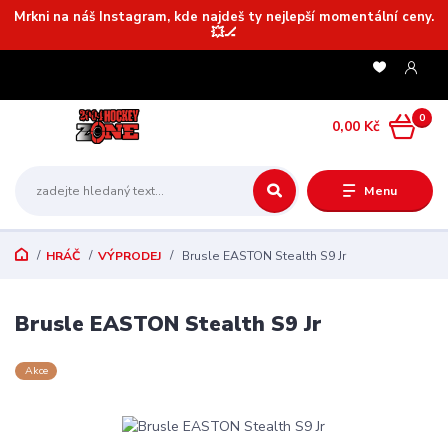
Mrkni na náš Instagram, kde najdeš ty nejlepší momentální ceny.
💥🏒
0
0,00 Kč
Menu
HRÁČ
VÝPRODEJ
Brusle EASTON Stealth S9 Jr
Brusle EASTON Stealth S9 Jr
Akce