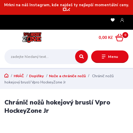
Mrkni na náš Instagram, kde najdeš ty nejlepší momentální ceny.
💥🏒
0
0,00 Kč
Menu
HRÁČ
Doplňky
Nože a chrániče nožů
Chránič nožů
hokejový bruslí Vpro HockeyZone Jr
Chránič nožů hokejový bruslí Vpro
HockeyZone Jr