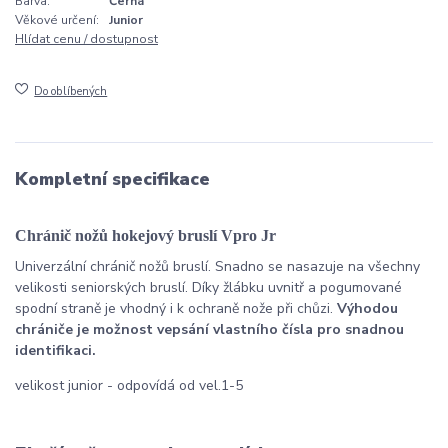
Barva:
Černá
Věkové určení:
Junior
Hlídat cenu / dostupnost
Do oblíbených
Kompletní specifikace
Chránič nožů hokejový bruslí Vpro Jr
Univerzální chránič nožů bruslí. Snadno se nasazuje na všechny
velikosti seniorských bruslí. Díky žlábku uvnitř a pogumované
spodní straně je vhodný i k ochraně nože při chůzi.
Výhodou
chrániče je možnost vepsání vlastního čísla pro snadnou
identifikaci.
velikost junior - odpovídá od vel.1-5