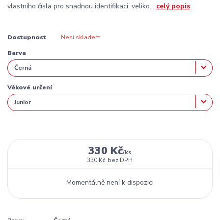
vlastního čísla pro snadnou identifikaci. veliko...
celý popis
Dostupnost
Není skladem
Barva
Věkové určení
330 Kč
/
ks
330 Kč
bez DPH
Momentálně není k dispozici