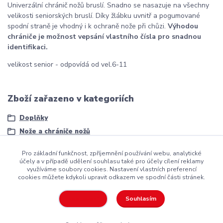
Univerzální chránič nožů bruslí. Snadno se nasazuje na všechny
velikosti seniorských bruslí. Díky žlábku uvnitř a pogumované
spodní straně je vhodný i k ochraně nože při chůzi.
Výhodou
chrániče je možnost vepsání vlastního čísla pro snadnou
identifikaci.
velikost senior - odpovídá od vel.6-11
Zboží zařazeno v kategoriích
Doplňky
Nože a chrániče nožů
Pro základní funkčnost, zpříjemnění používání webu, analytické
účely a v případě udělení souhlasu také pro účely cílení reklamy
využíváme soubory cookies. Nastavení vlastních preferencí
cookies můžete kdykoli upravit odkazem ve spodní části stránek.
Copyright ©2016
Hockeyzone.cz Brno
vaše značková
hokejová
výstroj
za rozumnou cenu
Souhlasím
Nastavení