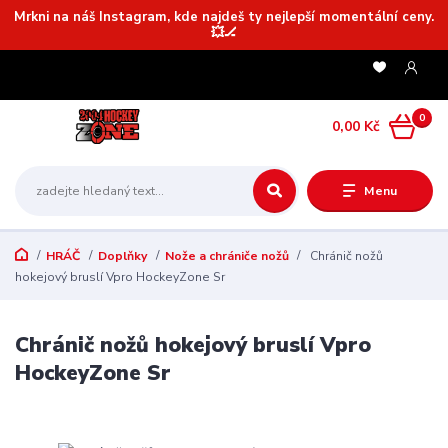
Mrkni na náš Instagram, kde najdeš ty nejlepší momentální ceny.
💥🏒
0
0,00 Kč
Menu
HRÁČ
Doplňky
Nože a chrániče nožů
Chránič nožů
hokejový bruslí Vpro HockeyZone Sr
Chránič nožů hokejový bruslí Vpro
HockeyZone Sr