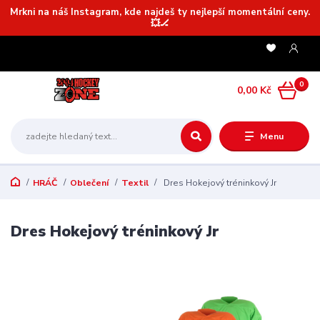
Mrkni na náš Instagram, kde najdeš ty nejlepší momentální ceny.
💥🏒
0
0,00 Kč
Menu
HRÁČ
Oblečení
Textil
Dres Hokejový tréninkový Jr
Dres Hokejový tréninkový Jr