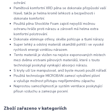
ochrání.
Paměťová komfortní XRD pěna se dokonale přizpůsobí vaší
hlavě, takže je helma kromě lehkosti a bezpečnosti i
dokonale komfortní.
Použitá pěna Shocklite Foam zajistí nejvyšší možnou
ochranu hráče proti nárazu a zároveň má helma extra
komfortní polstrování.
Dokonale eliminuje otřesy, skvěle pohlcuje a
tlumí nárazy.
Super lehký a odolný materiál okamžitě pohltí i ve vysoké
rychlosti energii vzniklou nárazem.
Tento materiál je vložen na nejvíce exponovaných místech
mezi dvěma vrstvami pěnových materiálů, které s touto
technologií poskytují vynikající absorpci nárazu.
S kryty uší lze manipulovat, aniž byste museli použít nářadí.
Použitá technologie MICROBAN zamezí vytváření plísní
a vylučuje možnost přístupu nepříjemnému zápachu.
Naprostou samozřejmostí je systém ventilace poskytující
přísun vzduchu a zamezuje pocení.
Zboží zařazeno v kategoriích