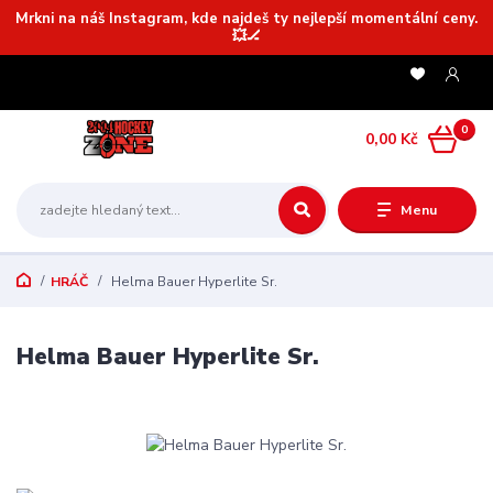
Mrkni na náš Instagram, kde najdeš ty nejlepší momentální ceny.
💥🏒
0
0,00 Kč
Menu
HRÁČ
Helma Bauer Hyperlite Sr.
Helma Bauer Hyperlite Sr.