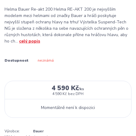
Helma Bauer Re-akt 200 Helma RE-AKT 200 je nejvyšším
modelem mezi helmami od značky Bauer a hráči poskytuje
nejvyšší stupeň ochrany hlavy na trhu! Výstelka Suspend-Tech
NG je složena z několika na sebe navazujících ochranných pěn o
různých hustotách, která dokonale přilne na hráčovu hlavu, aby
ho ch...
celý popis
Dostupnost
neznámá
4 590 Kč
/
ks
4 590 Kč
bez DPH
Momentálně není k dispozici
Výrobce:
Bauer