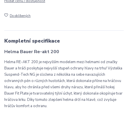
Hlídat cenu / dostupnost
Do oblíbených
Kompletní specifikace
Helma Bauer Re-akt 200
Helma RE-AKT 200 je nejvyšším modelem mezi helmami od značky
Bauer a hráči poskytuje nejvyšší stupeň ochrany hlavy na trhu! Výstelka
Suspend-Tech NG je složena z několika na sebe navazujících
ochranných pěn o různých hustotách, která dokonale přilne na hráčovu
hlavu, aby ho chránila před všemi druhy nárazu, které přináší hokej
Bauer Fit Plate je tvarovatelný týlní úchyt, který dokonale okopíruje tvar
hráčova krku. Díky tomuto zlepšení helma drží na hlavě, což zvyšuje
hráčův komfort a ochranu.