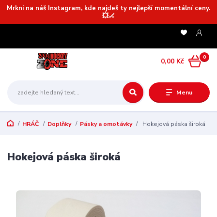
Mrkni na náš Instagram, kde najdeš ty nejlepší momentální ceny.
💥🏒
0
0,00 Kč
Menu
HRÁČ
Doplňky
Pásky a omotávky
Hokejová páska široká
Hokejová páska široká