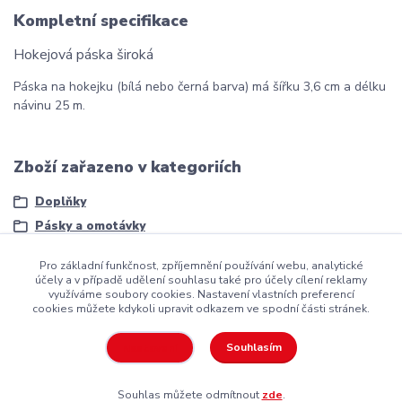
Kompletní specifikace
Hokejová páska široká
Páska na hokejku (bílá nebo černá barva) má šířku 3,6 cm a délku
návinu 25 m.
Zboží zařazeno v kategoriích
Doplňky
Pásky a omotávky
Pro základní funkčnost, zpříjemnění používání webu, analytické
účely a v případě udělení souhlasu také pro účely cílení reklamy
využíváme soubory cookies. Nastavení vlastních preferencí
cookies můžete kdykoli upravit odkazem ve spodní části stránek.
Copyright ©2016
Hockeyzone.cz Brno
vaše značková
hokejová
výstroj
za rozumnou cenu
Souhlasím
Nastavení
Souhlas můžete odmítnout
zde
.
Vytvořeno na
Eshop-rychle.cz