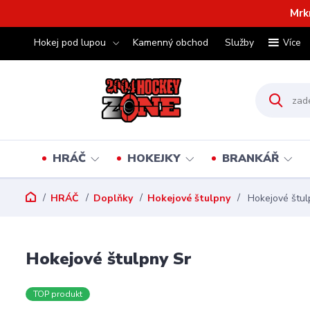
Mrk
Hokej pod lupou
Kamenný obchod
Služby
Více
HRÁČ
HOKEJKY
BRANKÁŘ
HRÁČ
Doplňky
Hokejové štulpny
Hokejové štul
Hokejové štulpny Sr
TOP produkt