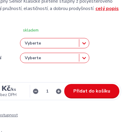
pny Senior Klasické pletené štulpny z polyesterového
jí pružností, elastičností, a dobrou prodyšností.
celý popis
skladem
í
 Kč
/
ks
Přidat do košíku
bez DPH
dostupnost