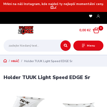
Mrkni na náš Instagram, kde najdeš ty nejlepší momentální ceny.
💥🏒
0
0,00 Kč
Menu
HRÁČ
Holder TUUK Light Speed EDGE Sr
Holder TUUK Light Speed EDGE Sr