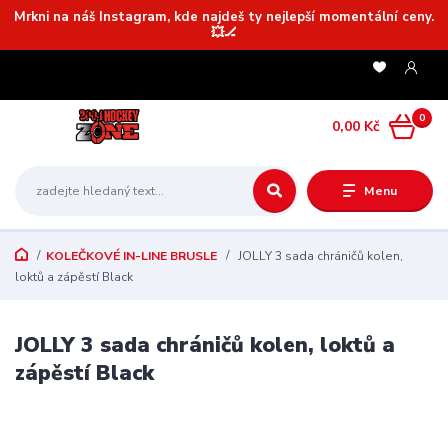
Mrkni na náš Instagram, kde najdeš ty nejlepší momentální ceny.
💥🏒
0
0,00 Kč
Menu
KOLEČKOVÉ IN-LINE BRUSLE
JOLLY 3 sada chráničů kolen,
loktů a zápěstí Black
JOLLY 3 sada chráničů kolen, loktů a
zápěstí Black