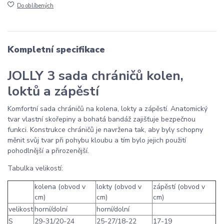
Do oblíbených
Kompletní specifikace
JOLLY 3 sada chráničů kolen,
loktů a zápěstí
Komfortní sada chráničů na kolena, lokty a zápěstí. Anatomický
tvar vlastní skořepiny a bohatá bandáž zajišťuje bezpečnou
funkci. Konstrukce chráničů je navržena tak, aby byly schopny
měnit svůj tvar při pohybu kloubu a tím bylo jejich použití
pohodlnější a přirozenější.
Tabulka velikostí:
kolena (obvod v
lokty (obvod v
zápěstí (obvod v
cm)
cm)
cm)
velikost
horní/dolní
horní/dolní
S
29-31/20-24
25-27/18-22
17-19