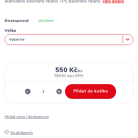
Jednodílné bavlněné ribano TPS Bavlněné ribano.
celý popis
Dostupnost
skladem
Výška
550 Kč
/
ks
550 Kč
bez DPH
Přidat do košíku
Hlídat cenu / dostupnost
Do oblíbených