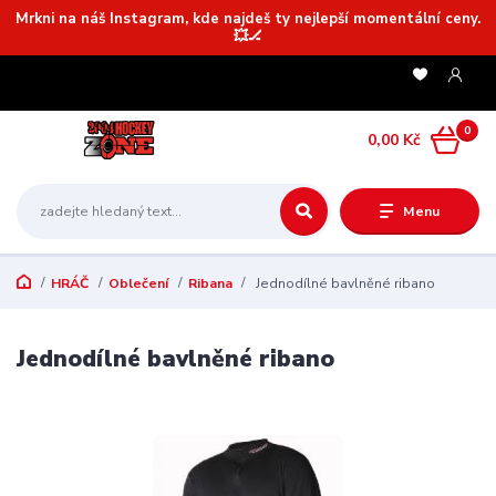
Mrkni na náš Instagram, kde najdeš ty nejlepší momentální ceny.
💥🏒
0
0,00 Kč
Menu
HRÁČ
Oblečení
Ribana
Jednodílné bavlněné ribano
Jednodílné bavlněné ribano