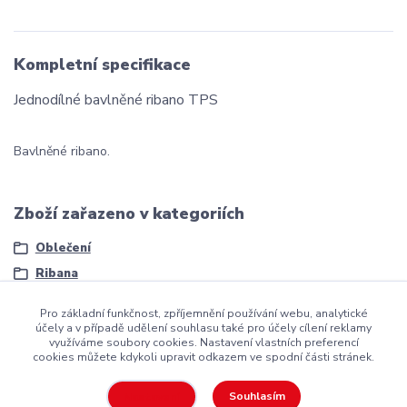
Kompletní specifikace
Jednodílné bavlněné ribano TPS
Bavlněné ribano.
Zboží zařazeno v kategoriích
Oblečení
Ribana
Pro základní funkčnost, zpříjemnění používání webu, analytické
účely a v případě udělení souhlasu také pro účely cílení reklamy
využíváme soubory cookies. Nastavení vlastních preferencí
cookies můžete kdykoli upravit odkazem ve spodní části stránek.
Copyright ©2016
Hockeyzone.cz Brno
vaše značková
hokejová
výstroj
za rozumnou cenu
Souhlasím
Nastavení