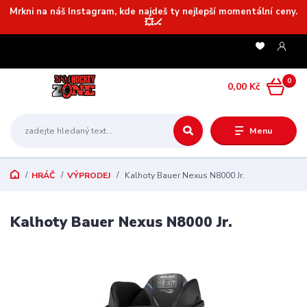
Mrkni na náš Instagram, kde najdeš ty nejlepší momentální ceny.
💥🏒
0
0,00 Kč
Menu
HRÁČ
VÝPRODEJ
Kalhoty Bauer Nexus N8000 Jr.
Kalhoty Bauer Nexus N8000 Jr.