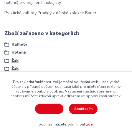
holeně) pro nejmenší hokejisty.
Praktické kalhoty Prodigy z dětské kolekce Bauer.
Zboží zařazeno v kategoriích
Kalhoty
Holeně
Žák
Žák
Pro základní funkčnost, zpříjemnění používání webu, analytické
účely a v případě udělení souhlasu také pro účely cílení reklamy
využíváme soubory cookies. Nastavení vlastních preferencí
cookies můžete kdykoli upravit odkazem ve spodní části stránek.
Copyright ©2016
Hockeyzone.cz Brno
vaše značková
hokejová
výstroj
za rozumnou cenu
Souhlasím
Nastavení
Souhlas můžete odmítnout
zde
.
Vytvořeno na
Eshop-rychle.cz