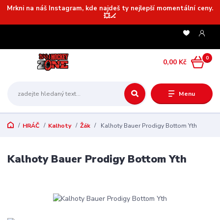
Mrkni na náš Instagram, kde najdeš ty nejlepší momentální ceny.
💥🏒
0
0,00 Kč
Menu
HRÁČ
Kalhoty
Žák
Kalhoty Bauer Prodigy Bottom Yth
Kalhoty Bauer Prodigy Bottom Yth