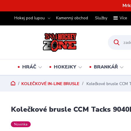
Mrk
Hokej pod lupou
Kamenný obchod
Služby
Více
HRÁČ
HOKEJKY
BRANKÁŘ
KOLEČKOVÉ IN-LINE BRUSLE
Kolečkové brusle CCM 
Kolečkové brusle CCM Tacks 9040
Novinka