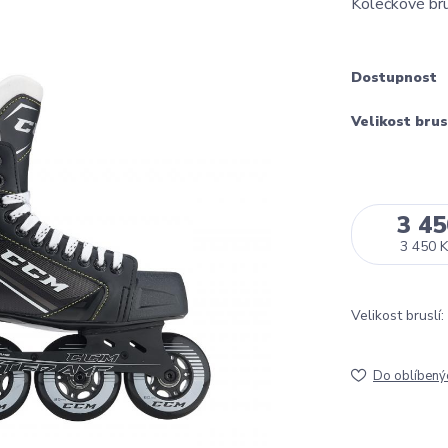
Kolečkové b
Dostupnost
Velikost brus
3 45
3 450 K
Velikost bruslí:
Do oblíbený