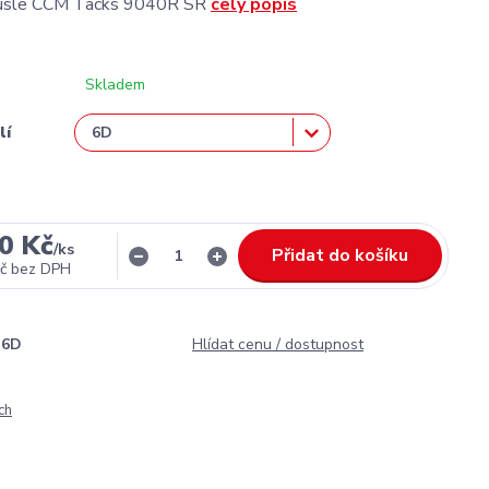
rusle CCM Tacks 9040R SR
celý popis
Skladem
lí
0 Kč
/
ks
Přidat do košíku
č
bez DPH
6D
Hlídat cenu / dostupnost
ch