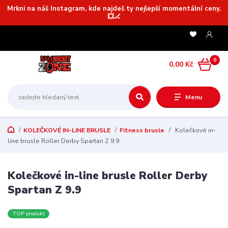
Mrkni na náš Instagram, kde najdeš ty nejlepší momentální ceny.
💥🏒
0
0,00 Kč
Menu
KOLEČKOVÉ IN-LINE BRUSLE
Fitness brusle
Kolečkové in-
line brusle Roller Derby Spartan Z 9.9
Kolečkové in-line brusle Roller Derby
Spartan Z 9.9
TOP produkt