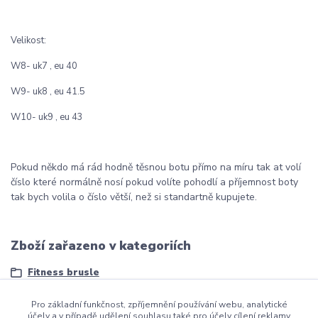
Velikost:
W8- uk7 , eu 40
W9- uk8 , eu 41.5
W10- uk9 , eu 43
Pokud někdo má rád hodně těsnou botu přímo na míru tak at volí
číslo které normálně nosí pokud volíte pohodlí a příjemnost boty
tak bych volila o číslo větší, než si standartně kupujete.
Zboží zařazeno v kategoriích
Fitness brusle
Pro základní funkčnost, zpříjemnění používání webu, analytické
účely a v případě udělení souhlasu také pro účely cílení reklamy