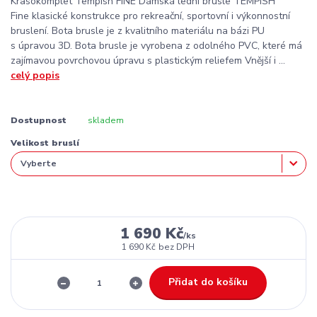
Krasokomplet Tempish FINE Dámská lední brusle TEMPISH
Fine klasické konstrukce pro rekreační, sportovní i výkonnostní
bruslení. Bota brusle je z kvalitního materiálu na bázi PU
s úpravou 3D. Bota brusle je vyrobena z odolného PVC, které má
zajímavou povrchovou úpravu s plastickým reliefem Vnější i ...
celý popis
Dostupnost
skladem
Velikost bruslí
1 690 Kč
/
ks
1 690 Kč
bez DPH
Přidat do košíku