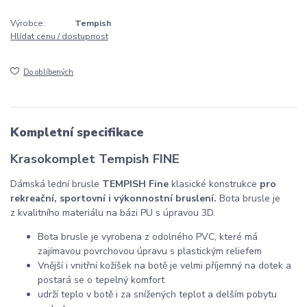
Výrobce:
Tempish
Hlídat cenu / dostupnost
Do oblíbených
Kompletní specifikace
Krasokomplet Tempish FINE
Dámská lední brusle
TEMPISH Fine
klasické konstrukce
pro
rekreační, sportovní i výkonnostní bruslení.
Bota brusle je
z kvalitního materiálu na bázi PU s úpravou 3D.
Bota brusle je vyrobena z odolného PVC, které má
zajímavou povrchovou úpravu s plastickým reliefem
Vnější i vnitřní kožíšek na botě je velmi příjemný na dotek a
postará se o tepelný komfort
udrží teplo v botě i za snížených teplot a delším pobytu