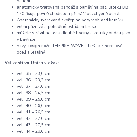
na ledu
anatomicky tvarovaná bandáž s pamětí na bázi latexu DB
120 fixuje pevně chodidlo a přenáší bezchybně pohyb
Anatomicky tvarovaná skořepina boty v oblasti kotníku
velmi příznivé a pohodlné ovládání brusle
můžete strávit na ledu dlouhé hodiny a kotníky budou jako
v bavlnce
nový design nože TEMPISH WAVE, který je z nerezové
oceli a leštěný
Velikosti vnitřních vložek:
vel.: 35 – 23,0 cm
vel.: 36 – 23,3 cm
vel.: 37 – 24,0 cm
vel.: 38 – 24,5 cm
vel.: 39 – 25,0 cm
vel.: 40 – 26,0 cm
vel.: 41 – 26,5 cm
vel.: 42 – 27,0 cm
vel.: 43 – 27,5 cm
vel.: 44 – 28,0 cm