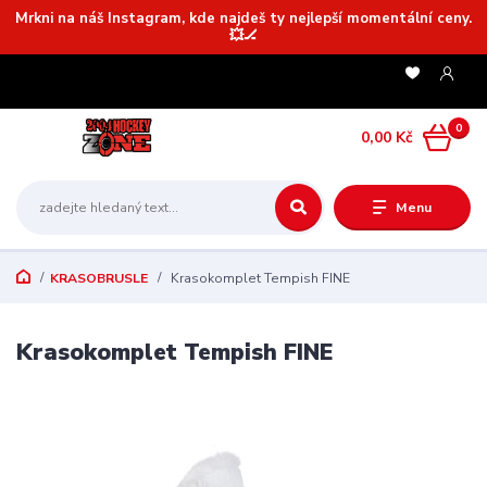
Mrkni na náš Instagram, kde najdeš ty nejlepší momentální ceny.
💥🏒
0
0,00 Kč
Menu
KRASOBRUSLE
Krasokomplet Tempish FINE
Krasokomplet Tempish FINE