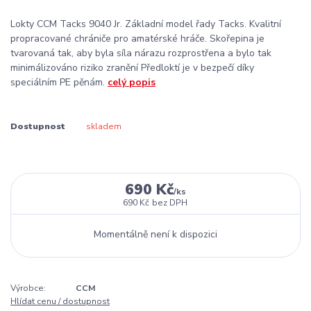
Lokty CCM Tacks 9040 Jr. Základní model řady Tacks. Kvalitní
propracované chrániče pro amatérské hráče. Skořepina je
tvarovaná tak, aby byla síla nárazu rozprostřena a bylo tak
minimálizováno riziko zranění Předloktí je v bezpečí díky
speciálním PE pěnám.
celý popis
Dostupnost
skladem
690 Kč
/
ks
690 Kč
bez DPH
Momentálně není k dispozici
Výrobce:
CCM
Hlídat cenu / dostupnost