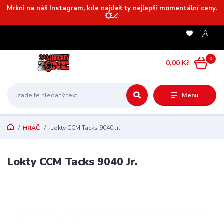
Mrkni na náš Instagram, kde najdeš ty nejlepší momentální ceny.
💥🏒
0
0,00 Kč
Menu
HRÁČ
Lokty CCM Tacks 9040 Jr.
Lokty CCM Tacks 9040 Jr.