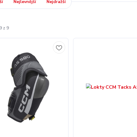
ší
Nejlevnější
Nejdražší
9 z 9