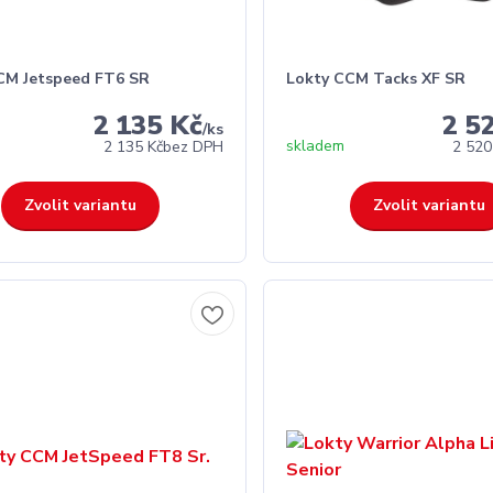
CM Jetspeed FT6 SR
Lokty CCM Tacks XF SR
2 135 Kč
2 5
/
ks
skladem
2 135 Kč
bez DPH
2 520
Zvolit variantu
Zvolit variantu