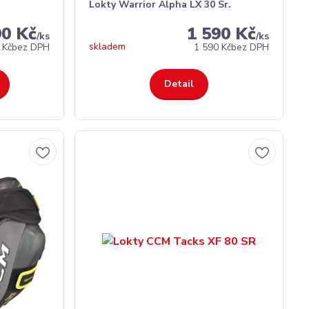
Lokty Warrior Alpha LX 30 Sr.
90 Kč
1 590 Kč
/
ks
/
ks
skladem
 Kč
bez DPH
1 590 Kč
bez DPH
Detail