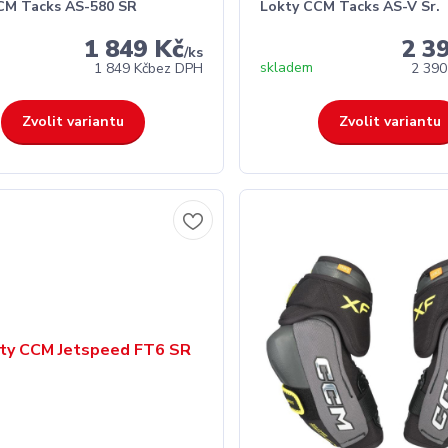
CM Tacks AS-580 SR
Lokty CCM Tacks AS-V Sr.
1 849 Kč
2 3
/
ks
skladem
1 849 Kč
bez DPH
2 390
Zvolit variantu
Zvolit variantu