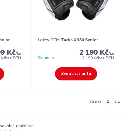
enior
Lokty CCM Tacks XR80 Senior
99 Kč
2 190 Kč
/
ks
/
ks
Skladem
 Kč
bez DPH
2 190 Kč
bez DPH
Zvolit variantu
strana
z 1
 souhlasu také pro