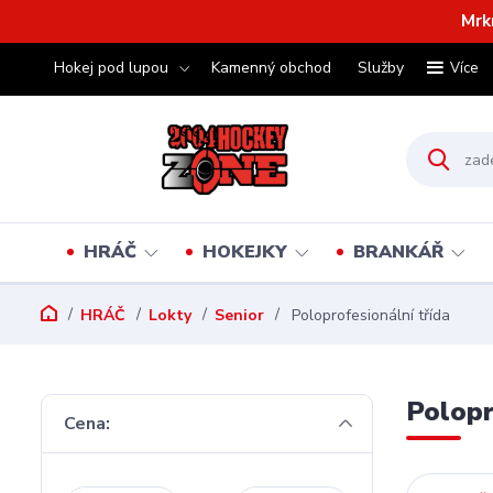
Mrk
Hokej pod lupou
Kamenný obchod
Služby
Více
HRÁČ
HOKEJKY
BRANKÁŘ
HRÁČ
Lokty
Senior
Poloprofesionální třída
Polopr
Cena: