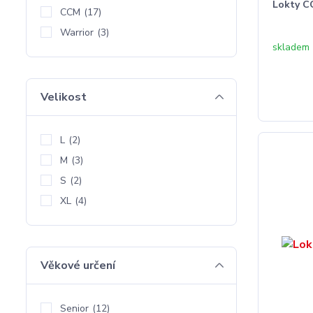
Lokty C
CCM
(17)
Warrior
(3)
skladem
Velikost
L
(2)
M
(3)
S
(2)
XL
(4)
Věkové určení
Senior
(12)