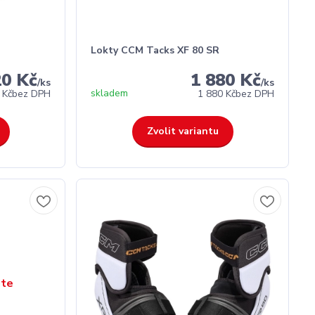
Lokty CCM Tacks XF 80 SR
20 Kč
1 880 Kč
/
ks
/
ks
skladem
 Kč
bez DPH
1 880 Kč
bez DPH
Zvolit variantu