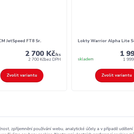
CM JetSpeed FT8 Sr.
Lokty Warrior Alpha Lite S
2 700 Kč
1 9
/
ks
skladem
2 700 Kč
bez DPH
1 999
Zvolit variantu
Zvolit variantu
čnost, zpříjemnění používání webu, analytické účely a v případě udělení