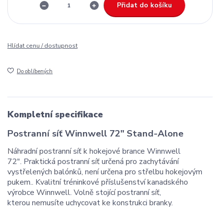
Přidat do košíku
Hlídat cenu / dostupnost
Do oblíbených
Kompletní specifikace
Postranní síť Winnwell 72" Stand-Alone
Náhradní postranní síť k hokejové brance Winnwell
72". Praktická postranní síť určená pro zachytávání
vystřelených balónků, není určena pro střelbu hokejovým
pukem.. Kvalitní tréninkové příslušenství kanadského
výrobce Winnwell. Volně stojící postranní síť,
kterou nemusíte uchycovat ke konstrukci branky.