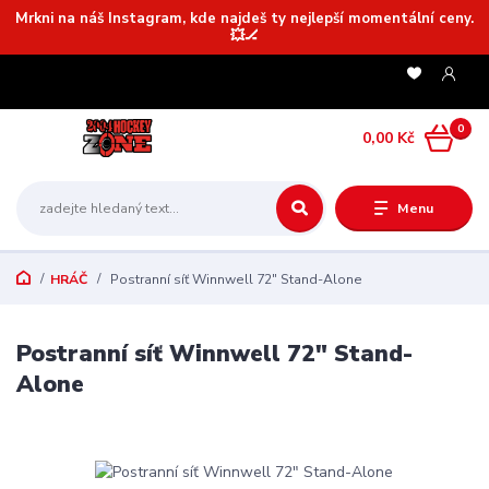
Mrkni na náš Instagram, kde najdeš ty nejlepší momentální ceny.
💥🏒
0
0,00 Kč
Menu
HRÁČ
Postranní síť Winnwell 72" Stand-Alone
Postranní síť Winnwell 72" Stand-
Alone