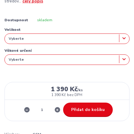
středov...
celý popis
Dostupnost
skladem
Velikost
Věkové určení
1 390 Kč
/
ks
1 390 Kč
bez DPH
Přidat do košíku