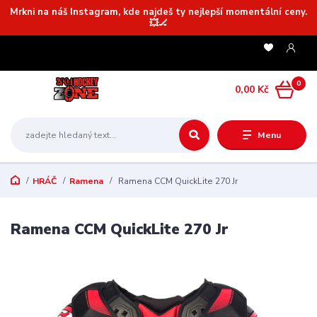
Mrkni na náš Instagram, kde najdeš ty nejlepší momentální ceny.
💥🏒
0
0,00 Kč
Menu
HRÁČ
Ramena
Ramena CCM QuickLite 270 Jr
Ramena CCM QuickLite 270 Jr