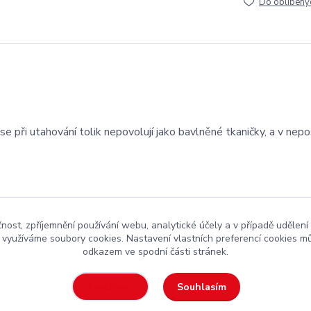
Do oblíbený
 při utahování tolik nepovolují jako bavlněné tkaničky, a v nepo
čnost, zpříjemnění používání webu, analytické účely a v případě udělení
y využíváme soubory cookies. Nastavení vlastních preferencí cookies mů
odkazem ve spodní části stránek.
kejová výstroj
za rozumnou cenu
Souhlasím
Nastavení