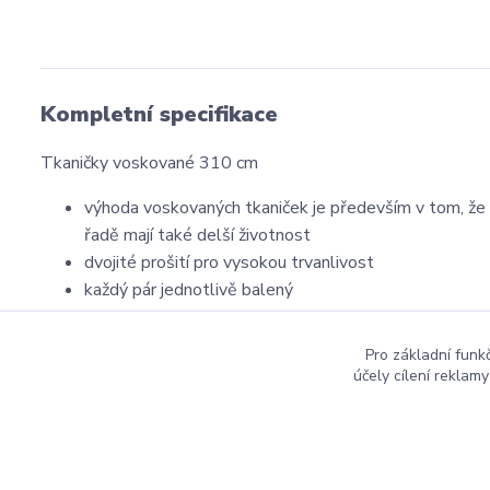
Kompletní specifikace
Tkaničky voskované 310 cm
výhoda voskovaných tkaniček je především v tom, že se
řadě mají také delší životnost
dvojité prošití pro vysokou trvanlivost
každý pár jednotlivě balený
Velikost: 310 cm
Pro základní funk
účely cílení reklam
Copyright ©2016
Hockeyzone.cz Brno
vaše značková
ho