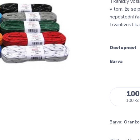
Tkaničky vos
v tom, že se p
neposlední řad
trvanlivost k
Dostupnost
Barva
100
100 Kč
Barva:
Oranžo