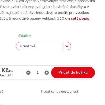
kované 310 cm výhoda voskovaných tkaniček je především
ři utahování tolik nepovolují jako bavlněné tkaničky, a v
ě mají také delší životnost dvojité prošití pro vysokou
aždý pár jednotlivě balený Velikost: 310 cm
celý popis
Skladem
 Kč
/
ks
Přidat do košíku
bez DPH
vá
Hlídat cenu / dostupnost