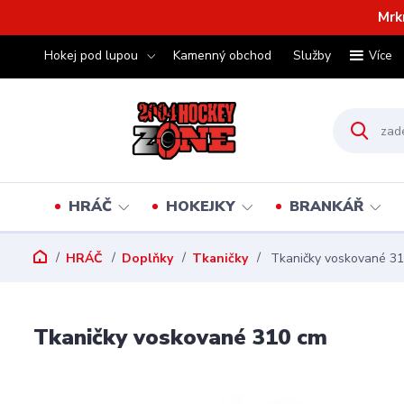
Mrk
Hokej pod lupou
Kamenný obchod
Služby
Více
HRÁČ
HOKEJKY
BRANKÁŘ
HRÁČ
Doplňky
Tkaničky
Tkaničky voskované 3
Tkaničky voskované 310 cm