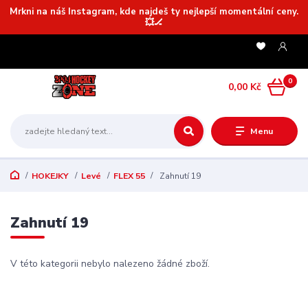
Mrkni na náš Instagram, kde najdeš ty nejlepší momentální ceny.
💥🏒
0
0,00 Kč
Menu
HOKEJKY
Levé
FLEX 55
Zahnutí 19
Zahnutí 19
V této kategorii nebylo nalezeno žádné zboží.