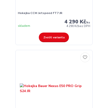
Hokejka CCM Jetspeed FT7 JR
4 290 Kč
/
ks
skladem
4 290 Kč
bez DPH
Zvolit variantu