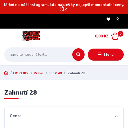
Mrkni na náš Instagram, kde najdeš ty nejlepší momentální ceny.
💥🏒
0
0,00 Kč
Menu
HOKEJKY
Pravé
FLEX 40
Zahnutí 28
Zahnutí 28
Cena: