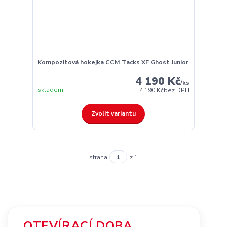
Kompozitová hokejka CCM Tacks XF Ghost Junior
4 190 Kč
/
ks
skladem
4 190 Kč
bez DPH
Zvolit variantu
strana
z 1
OTEVÍRACÍ DOBA