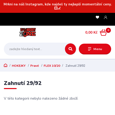
Mrkni na náš Instagram, kde najdeš ty nejlepší momentální ceny.
💥🏒
0
0,00 Kč
Menu
HOKEJKY
Pravé
FLEX 10/20
Zahnutí 29/92
Zahnutí 29/92
V této kategorii nebylo nalezeno žádné zboží.