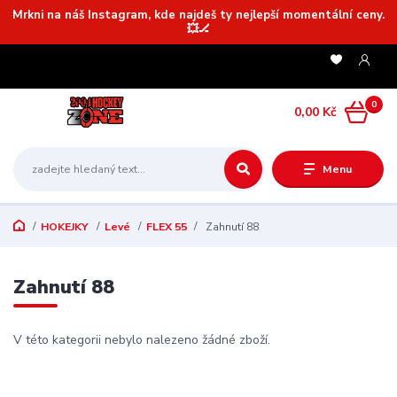
Mrkni na náš Instagram, kde najdeš ty nejlepší momentální ceny.
💥🏒
0
0,00 Kč
Menu
HOKEJKY
Levé
FLEX 55
Zahnutí 88
Zahnutí 88
V této kategorii nebylo nalezeno žádné zboží.