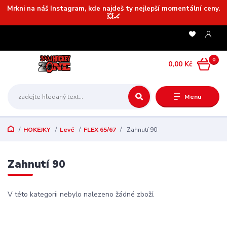
Mrkni na náš Instagram, kde najdeš ty nejlepší momentální ceny.
💥🏒
0
0,00 Kč
Menu
HOKEJKY
Levé
FLEX 65/67
Zahnutí 90
Zahnutí 90
V této kategorii nebylo nalezeno žádné zboží.