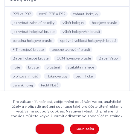
P28 vs P92
rozdíl P28 a P92
zahnutí hokejky
jak vybrat zahnutí hokejky
výběr hokejky
hokejové brusle
jak vybrat hokejové brusle
výběr hokejových bruslí
poradna hokejové brusle
správná velikost hokejových bruslí
FIT hokejové brusle
tepelné tvarování bruslí
Bauer hokejové brusle
CCM hokejové brusle
Bauer Vapor
nože
brusle
bruslení
stabilita na lede
profilování nožů
Hokejové tipy
Lední hokej
trénink hokej
Profil Nožů
Pro základní funkčnost, zpříjemnění používání webu, analytické
účely a v případě udělení souhlasu také pro účely cílení reklamy
využíváme soubory cookies. Nastavení vlastních preferencí
cookies můžete kdykoli upravit odkazem ve spodní části stránek.
Copyright ©2016
Hockeyzone.cz Brno
vaše značková
hokejová
výstroj
za rozumnou cenu
Souhlasím
Nastavení