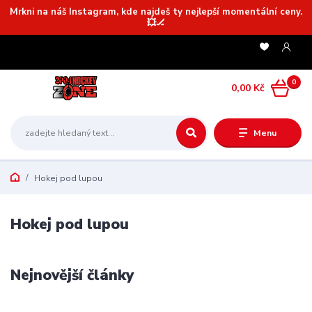
Mrkni na náš Instagram, kde najdeš ty nejlepší momentální ceny.
💥🏒
0
0,00 Kč
Menu
Hokej pod lupou
Hokej pod lupou
Nejnovější články