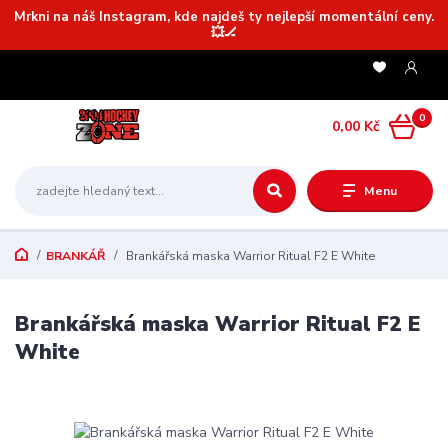
Mrkni na náš Instagram, kde najdeš ty nejlepší momentální ceny.
💥🏒
0
0,00 Kč
Menu
BRANKÁŘ
Brankářská maska Warrior Ritual F2 E White
Brankářská maska Warrior Ritual F2 E
White