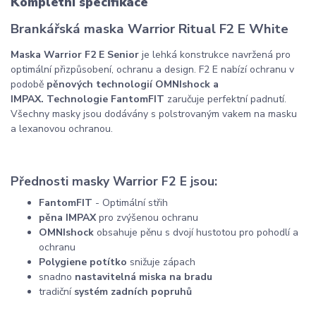
Kompletní specifikace
Brankářská maska Warrior Ritual F2 E White
Maska Warrior F2 E Senior
je lehká konstrukce navržená pro
optimální přizpůsobení, ochranu a design. F2 E nabízí ochranu v
podobě
pěnových technologií OMNIshock a
IMPAX.
Technologie FantomFIT
zaručuje perfektní padnutí.
Všechny masky jsou dodávány s polstrovaným vakem na masku
a lexanovou ochranou.
Přednosti masky Warrior F2 E jsou:
FantomFIT
- Optimální střih
pěna IMPAX
pro zvýšenou ochranu
OMNIshock
obsahuje pěnu s dvojí hustotou pro pohodlí a
ochranu
Polygiene potítko
snižuje zápach
snadno
nastavitelná miska na bradu
tradiční
systém zadních popruhů