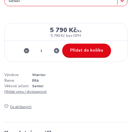
5 790 Kč
/
ks
5 790 Kč
bez DPH
Přidat do košíku
Výrobce:
Warrior
Barva:
Bílá
Věkové určení:
Senior
Hlídat cenu / dostupnost
Do oblíbených