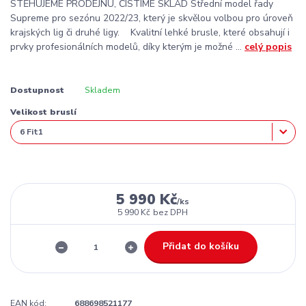
STĚHUJEME PRODEJNU, ČISTÍME SKLAD Střední model řady
Supreme pro sezónu 2022/23, který je skvělou volbou pro úroveň
krajských lig či druhé ligy. Kvalitní lehké brusle, které obsahují i
prvky profesionálních modelů, díky kterým je možné ...
celý popis
Dostupnost
Skladem
Velikost bruslí
5 990 Kč
/
ks
5 990 Kč
bez DPH
Přidat do košíku
EAN kód:
688698521177