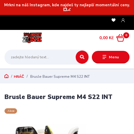
Mrkni na náš Instagram, kde najdeš ty nejlepší momentální ceny.
💥🏒
0
0,00 Kč
Menu
HRÁČ
Brusle Bauer Supreme M4 S22 INT
Brusle Bauer Supreme M4 S22 INT
Akce