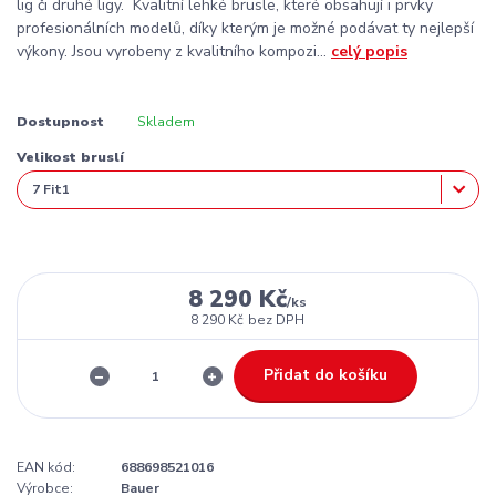
lig či druhé ligy. Kvalitní lehké brusle, které obsahují i prvky
profesionálních modelů, díky kterým je možné podávat ty nejlepší
výkony. Jsou vyrobeny z kvalitního kompozi...
celý popis
Dostupnost
Skladem
Velikost bruslí
8 290 Kč
/
ks
8 290 Kč
bez DPH
Přidat do košíku
EAN kód:
688698521016
Výrobce:
Bauer