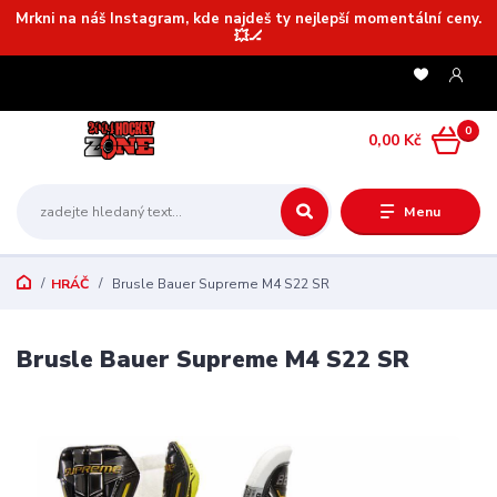
Mrkni na náš Instagram, kde najdeš ty nejlepší momentální ceny.
💥🏒
0
0,00 Kč
Menu
HRÁČ
Brusle Bauer Supreme M4 S22 SR
Brusle Bauer Supreme M4 S22 SR