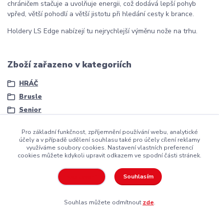
chráničem stačuje a uvolňuje energii, což dodává lepší pohyb
vpřed, větší pohodlí a větší jistotu při hledání cesty k brance.
Holdery LS Edge nabízejí tu nejrychlejší výměnu nože na trhu.
Zboží zařazeno v kategoriích
HRÁČ
Brusle
Senior
Pro základní funkčnost, zpříjemnění používání webu, analytické
účely a v případě udělení souhlasu také pro účely cílení reklamy
využíváme soubory cookies. Nastavení vlastních preferencí
cookies můžete kdykoli upravit odkazem ve spodní části stránek.
Copyright ©2016
Hockeyzone.cz Brno
vaše značková
hokejová
výstroj
za rozumnou cenu
Souhlasím
Nastavení
Souhlas můžete odmítnout
zde
.
Vytvořeno na
Eshop-rychle.cz