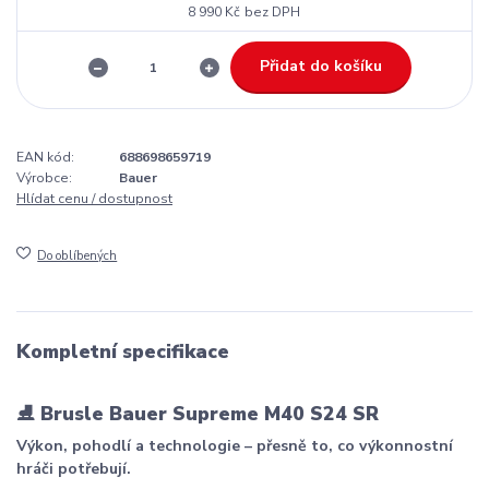
8 990 Kč
bez DPH
Přidat do košíku
EAN kód:
688698659719
Výrobce:
Bauer
Hlídat cenu / dostupnost
Do oblíbených
Kompletní specifikace
⛸️
Brusle Bauer Supreme M40 S24 SR
Výkon, pohodlí a technologie – přesně to, co výkonnostní
hráči potřebují.