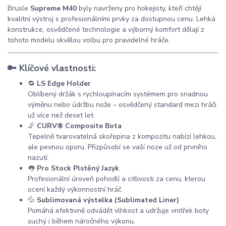
Brusle
Supreme M40
byly navrženy pro hokejisty, kteří chtějí
kvalitní výstroj s profesionálními prvky za dostupnou cenu. Lehká
konstrukce, osvědčené technologie a výborný komfort dělají z
tohoto modelu skvělou volbu pro pravidelné hráče.
🔑 Klíčové vlastnosti:
🔁
LS Edge Holder
Oblíbený držák s rychloupínacím systémem pro snadnou
výměnu nebo údržbu nože – osvědčený standard mezi hráči
už více než deset let.
🦵
CURV® Composite Bota
Tepelně tvarovatelná skořepina z kompozitu nabízí lehkou,
ale pevnou oporu. Přizpůsobí se vaší noze už od prvního
nazutí.
👅
Pro Stock Plstěný Jazyk
Profesionální úroveň pohodlí a citlivosti za cenu, kterou
ocení každý výkonnostní hráč.
💦
Sublimovaná výstelka (Sublimated Liner)
Pomáhá efektivně odvádět vlhkost a udržuje vnitřek boty
suchý i během náročného výkonu.