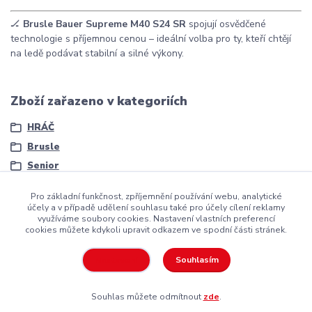
🏒
Brusle Bauer Supreme M40 S24 SR
spojují osvědčené
technologie s příjemnou cenou – ideální volba pro ty, kteří chtějí
na ledě podávat stabilní a silné výkony.
Zboží zařazeno v kategoriích
HRÁČ
Brusle
Senior
Pro základní funkčnost, zpříjemnění používání webu, analytické
účely a v případě udělení souhlasu také pro účely cílení reklamy
využíváme soubory cookies. Nastavení vlastních preferencí
cookies můžete kdykoli upravit odkazem ve spodní části stránek.
Copyright ©2016
Hockeyzone.cz Brno
vaše značková
hokejová
výstroj
za rozumnou cenu
Souhlasím
Nastavení
Souhlas můžete odmítnout
zde
.
Vytvořeno na
Eshop-rychle.cz