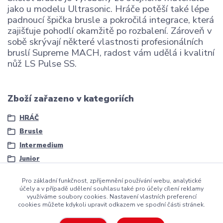
jako u modelu Ultrasonic. Hráče potěší také lépe
padnoucí špička brusle a pokročilá integrace, která
zajišťuje pohodlí okamžitě po rozbalení. Zároveň v
sobě skrývají některé vlastnosti profesionálních
bruslí Supreme MACH, radost vám udělá i kvalitní
nůž LS Pulse SS.
Zboží zařazeno v kategoriích
HRÁČ
Brusle
Intermedium
Junior
Pro základní funkčnost, zpříjemnění používání webu, analytické
účely a v případě udělení souhlasu také pro účely cílení reklamy
využíváme soubory cookies. Nastavení vlastních preferencí
cookies můžete kdykoli upravit odkazem ve spodní části stránek.
Copyright ©2016
Hockeyzone.cz Brno
vaše značková
hokejová