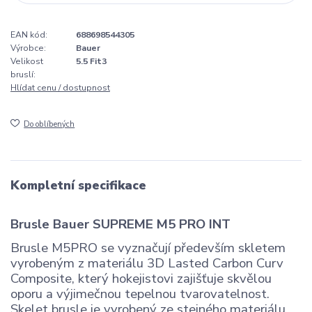
EAN kód:
688698544305
Výrobce:
Bauer
Velikost
5.5 Fit3
bruslí:
Hlídat cenu / dostupnost
Do oblíbených
Kompletní specifikace
Brusle Bauer SUPREME M5 PRO INT
Brusle M5PRO se vyznačují především skletem
vyrobeným z materiálu 3D Lasted Carbon Curv
Composite, který hokejistovi zajišťuje skvělou
oporu a výjimečnou tepelnou tvarovatelnost.
Skelet brusle je vyrobený ze stejného materiálu