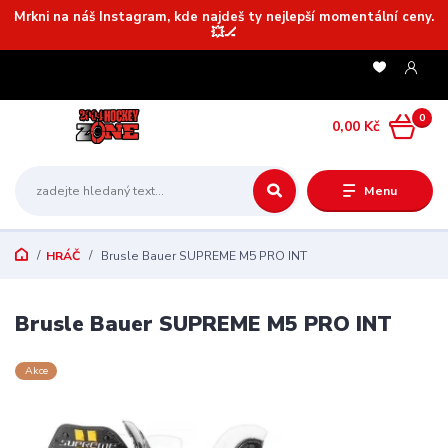
Mrkni na náš Instagram, kde najdeš ty nejlepší momentální ceny.
💥🏒
0
0,00 Kč
Menu
HRÁČ
Brusle Bauer SUPREME M5 PRO INT
Brusle Bauer SUPREME M5 PRO INT
Akce