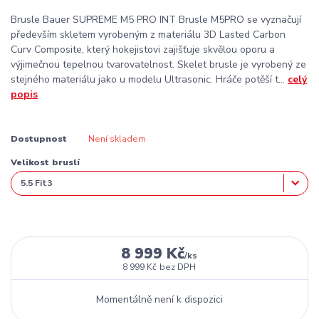
Brusle Bauer SUPREME M5 PRO INT Brusle M5PRO se vyznačují
především skletem vyrobeným z materiálu 3D Lasted Carbon
Curv Composite, který hokejistovi zajišťuje skvělou oporu a
výjimečnou tepelnou tvarovatelnost. Skelet brusle je vyrobený ze
stejného materiálu jako u modelu Ultrasonic. Hráče potěší t...
celý
popis
Dostupnost
Není skladem
Velikost bruslí
8 999 Kč
/
ks
8 999 Kč
bez DPH
Momentálně není k dispozici