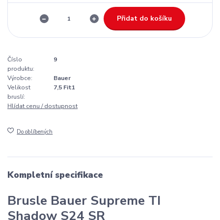
Přidat do košíku
Číslo
9
produktu:
Výrobce:
Bauer
Velikost
7,5 Fit1
bruslí:
Hlídat cenu / dostupnost
Do oblíbených
Kompletní specifikace
Brusle Bauer Supreme TI
Shadow S24 SR