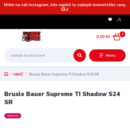
Mrkni na náš Instagram, kde najdeš ty nejlepší momentální ceny.
💥🏒
0
0,00 Kč
Menu
HRÁČ
Brusle Bauer Supreme TI Shadow S24 SR
Brusle Bauer Supreme TI Shadow S24
SR
Novinka