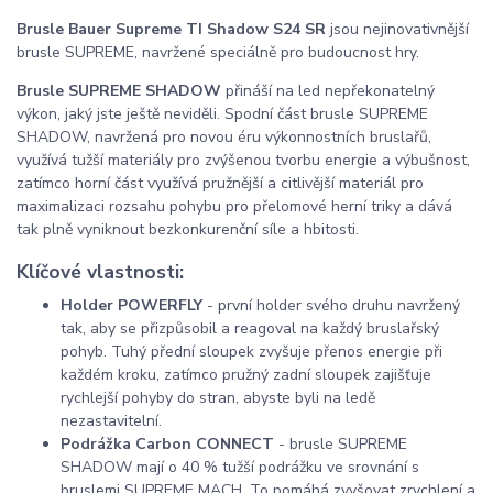
Brusle Bauer Supreme TI Shadow S24 SR
jsou nejinovativnější
brusle SUPREME, navržené speciálně pro budoucnost hry.
Brusle SUPREME SHADOW
přináší na led nepřekonatelný
výkon, jaký jste ještě neviděli. Spodní část brusle SUPREME
SHADOW, navržená pro novou éru výkonnostních bruslařů,
využívá tužší materiály pro zvýšenou tvorbu energie a výbušnost,
zatímco horní část využívá pružnější a citlivější materiál pro
maximalizaci rozsahu pohybu pro přelomové herní triky a dává
tak plně vyniknout bezkonkurenční síle a hbitosti.
Klíčové vlastnosti:
Holder POWERFLY
- první holder svého druhu navržený
tak, aby se přizpůsobil a reagoval na každý bruslařský
pohyb. Tuhý přední sloupek zvyšuje přenos energie při
každém kroku, zatímco pružný zadní sloupek zajišťuje
rychlejší pohyby do stran, abyste byli na ledě
nezastavitelní.
Podrážka Carbon CONNECT
- brusle SUPREME
SHADOW mají o 40 % tužší podrážku ve srovnání s
bruslemi SUPREME MACH. To pomáhá zvyšovat zrychlení a