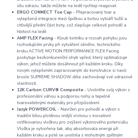
sílu odrazu, takže můžete na ledě rychleji reagovat.
ERGO CONNECT Toe Cap
- Přepracovaný tvar a
vylepšená integrace mezi špičkou a botou vytváří tužší a
citlivější přední část boty, což zlepšuje celkové pohodlí a
hbitost na ledě.
AMP FLEX Facing
- Kloub kotníku a rozsah pohybu jsou
rozhodujícími prvky při vytváření silného, technického
kroku.ACTIVE MOTION PERFORMANCE FLEX Facing
poskytuje bezkonkurenční ohyb vpřed, který optimalizuje
výkon, jehož můžete dosáhnout při každém kroku. Díky
novým vylepšením zapracovaným do konstrukce si navíc
brusle SUPREME SHADOW déle zachovávají své odrazové
vlastnosti.
12K Carbon CURV® Composite
- Uvolněte svůj výkon s
profesionální váhou a podporou nohy a tepelně
tvarovatelnými materiály pro přizpůsobení.
Jazyk POWERCOIL
- Navržen pro pohodlí a výkon s
tradiční bílou plstěnou vnější vrstvou s inovativní
vstřikovanou vložkou pro zvýšení výkonového potenciálu.
Vložka je vytvořena tak, aby absorbovala energii při
každém kroku a poté se uvolnila s mohutným zpětným